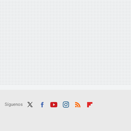
Síguenos
Twit
Fac
Yout
Inst
RSS
Flip
ter
ebo
ube
agra
boar