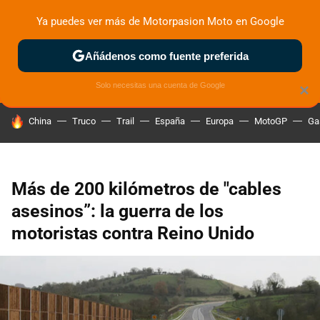
Ya puedes ver más de Motorpasion Moto en Google
ZONA DE PRUEBAS
DEPORTIVAS
MOTOS ELÉCTRICAS
Añádenos como fuente preferida
Solo necesitas una cuenta de Google
×
HOY SE HABLA DE
China
Truco
Trail
España
Europa
MotoGP
Ga
Más de 200 kilómetros de "cables
asesinos”: la guerra de los
motoristas contra Reino Unido