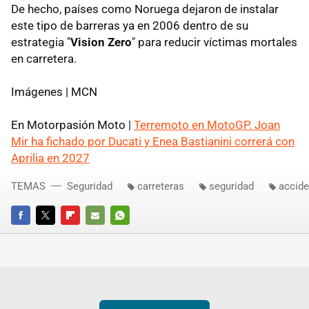
De hecho, países como Noruega dejaron de instalar
este tipo de barreras ya en 2006 dentro de su
estrategia "
Vision Zero
" para reducir víctimas mortales
en carretera.
Imágenes | MCN
En Motorpasión Moto |
Terremoto en MotoGP. Joan
Mir ha fichado por Ducati y Enea Bastianini correrá con
Aprilia en 2027
TEMAS
Seguridad
carreteras
seguridad
accide
FACEBOOK
TWITTER
FLIPBOARD
E-
WHATSAPP
MAIL