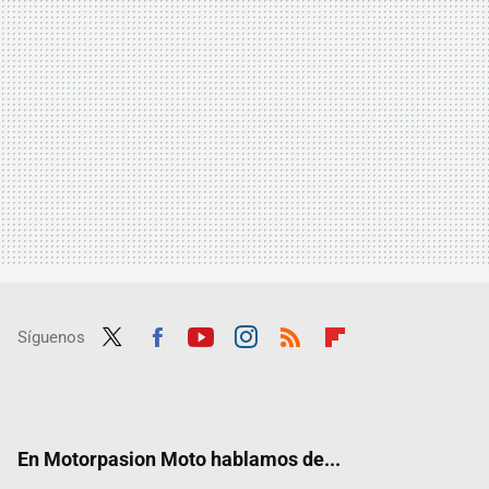
Síguenos
Twit
Fac
Yout
Inst
RSS
Flip
ter
ebo
ube
agra
boar
ok
m
d
En Motorpasion Moto hablamos de...