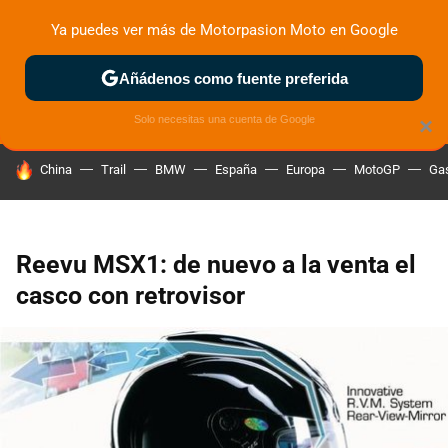
Ya puedes ver más de Motorpasion Moto en Google
ZONA DE PRUEBAS
DEPORTIVAS
MOTOS ELÉCTRICAS
Añádenos como fuente preferida
Solo necesitas una cuenta de Google
×
HOY SE HABLA DE
China
Trail
BMW
España
Europa
MotoGP
Gas
Reevu MSX1: de nuevo a la venta el
casco con retrovisor