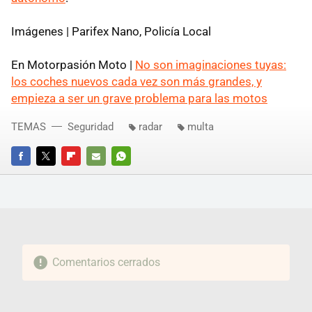
Imágenes | Parifex Nano, Policía Local
En Motorpasión Moto |
No son imaginaciones tuyas:
los coches nuevos cada vez son más grandes, y
empieza a ser un grave problema para las motos
TEMAS
Seguridad
radar
multa
FACEBOOK
TWITTER
FLIPBOARD
E-
WHATSAPP
MAIL
Comentarios cerrados