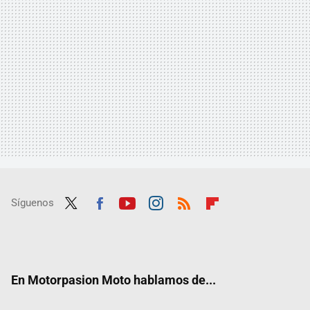
Síguenos
Twit
Fac
Yout
Inst
RSS
Flip
ter
ebo
ube
agra
boar
ok
m
d
En Motorpasion Moto hablamos de...