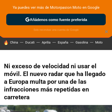
Ya puedes ver más de Motorpasion Moto en Google
ZONA DE PRUEBAS
DEPORTIVAS
MOTOS ELÉCTRICAS
Añádenos como fuente preferida
Solo necesitas una cuenta de Google
×
HOY SE HABLA DE
China
Ducati
Aprilia
España
Gasolina
Moto
Ni exceso de velocidad ni usar el
móvil. El nuevo radar que ha llegado
a Europa multa por una de las
infracciones más repetidas en
carretera