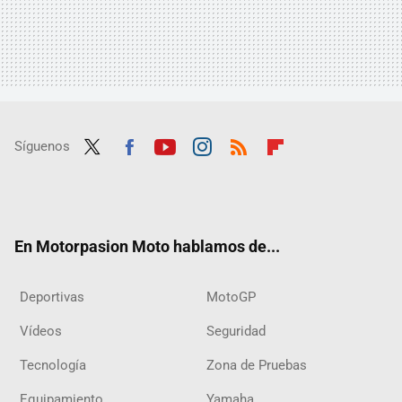
Síguenos
Twit
Fac
Yout
Inst
RSS
Flip
ter
ebo
ube
agra
boar
ok
m
d
En Motorpasion Moto hablamos de...
Deportivas
MotoGP
Vídeos
Seguridad
Tecnología
Zona de Pruebas
Equipamiento
Yamaha