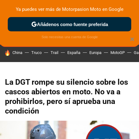
Ya puedes ver más de Motorpasion Moto en Google
ZONA DE PRUEBAS
DEPORTIVAS
MOTOS ELÉCTRICAS
Añádenos como fuente preferida
Solo necesitas una cuenta de Google
×
HOY SE HABLA DE
China
Truco
Trail
España
Europa
MotoGP
Ga
La DGT rompe su silencio sobre los
cascos abiertos en moto. No va a
prohibirlos, pero sí aprueba una
condición