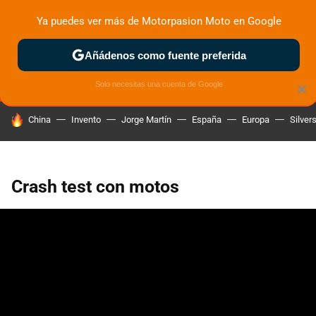
Ya puedes ver más de Motorpasion Moto en Google
MENÚ
NUEVO
Añádenos como fuente preferida
ZONA DE PRUEBAS
DEPORTIVAS
MOTOS ELÉCTRICAS
Solo necesitas una cuenta de Google
×
HOY SE HABLA DE
China
Invento
Jorge Martín
España
Europa
Silver
Crash test con motos