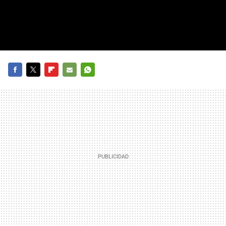
FACEBOOK
TWITTER
FLIPBOARD
E-
WHATSAPP
MAIL