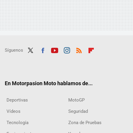
Síguenos
Twit
Fac
Yout
Inst
RSS
Flip
ter
ebo
ube
agra
boar
ok
m
d
En Motorpasion Moto hablamos de...
Deportivas
MotoGP
Vídeos
Seguridad
Tecnología
Zona de Pruebas