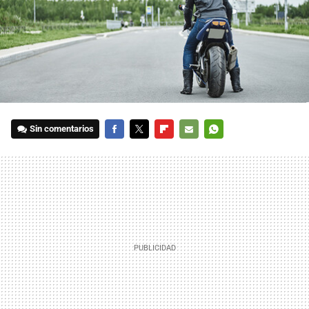
Sin comentarios
FACEBOOK
TWITTER
FLIPBOARD
E-
WHATSAPP
MAIL