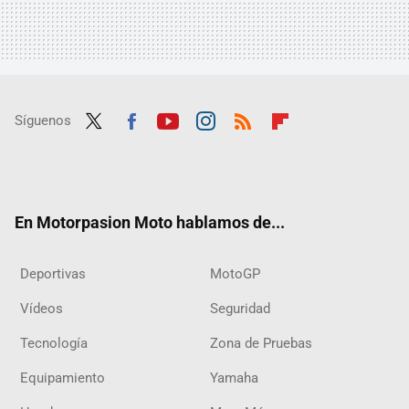
Síguenos
Twit
Fac
Yout
Inst
RSS
Flip
ter
ebo
ube
agra
boar
ok
m
d
En Motorpasion Moto hablamos de...
Deportivas
MotoGP
Vídeos
Seguridad
Tecnología
Zona de Pruebas
Equipamiento
Yamaha