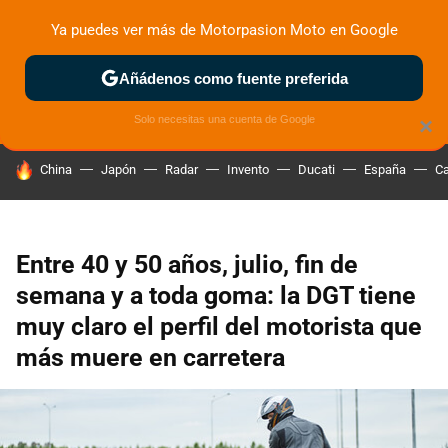
Ya puedes ver más de Motorpasion Moto en Google
ZONA DE PRUEBAS
DEPORTIVAS
MOTOS ELÉCTRICAS
Añádenos como fuente preferida
Solo necesitas una cuenta de Google
×
HOY SE HABLA DE
China
Japón
Radar
Invento
Ducati
España
Ca
Entre 40 y 50 años, julio, fin de
semana y a toda goma: la DGT tiene
muy claro el perfil del motorista que
más muere en carretera