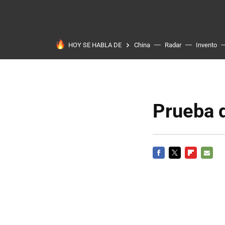
HOY SE HABLA DE
China
Radar
Invento
Prueba d
FACEBOOK
TWITTER
FLIPBOARD
E-
MAIL