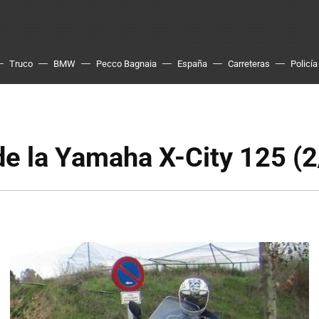
Truco
BMW
Pecco Bagnaia
España
Carreteras
Policía
e la Yamaha X-City 125 (2