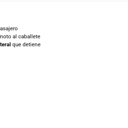
pasajero
moto al caballete
teral
que detiene