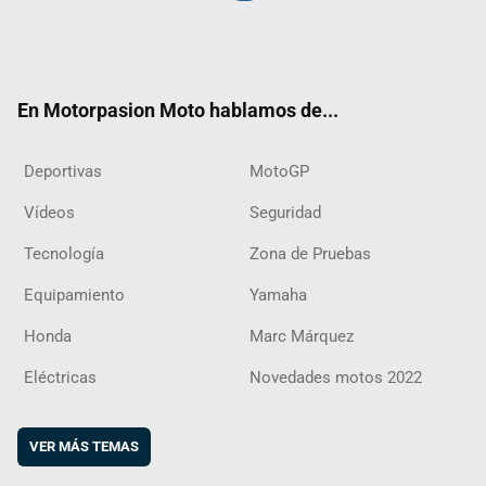
Twit
Fac
Yout
Inst
RSS
Flip
ter
ebo
ube
agra
boar
ok
m
d
En Motorpasion Moto hablamos de...
Deportivas
MotoGP
Vídeos
Seguridad
Tecnología
Zona de Pruebas
Equipamiento
Yamaha
Honda
Marc Márquez
Eléctricas
Novedades motos 2022
VER MÁS TEMAS