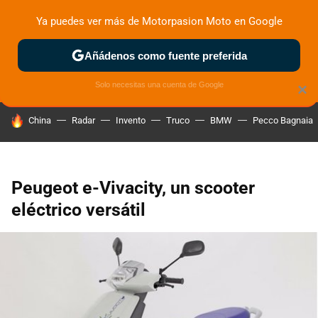
Ya puedes ver más de Motorpasion Moto en Google
ZONA DE PRUEBAS
DEPORTIVAS
MOTOS ELÉCTRICAS
Añádenos como fuente preferida
Solo necesitas una cuenta de Google
×
HOY SE HABLA DE
China
Radar
Invento
Truco
BMW
Pecco Bagnaia
Peugeot e-Vivacity, un scooter
eléctrico versátil