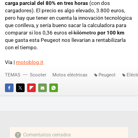
carga parcial del 80% en tres horas
(con dos
cargadores). El precio es algo elevado, 3.800 euros,
pero hay que tener en cuenta la innovación tecnológica
que conlleva, y sería bueno sacar la calculadora para
comparar si los 0,36 euros
el kilómetro
por 100 km
que gasta esta Peugeot nos llevarían a rentabilizarla
con el tiempo.
Vía |
motoblog.it
TEMAS
Scooter
Motos eléctricas
Peugeot
Eléct
FACEBOOK
TWITTER
FLIPBOARD
E-
WHATSAPP
MAIL
Comentarios cerrados