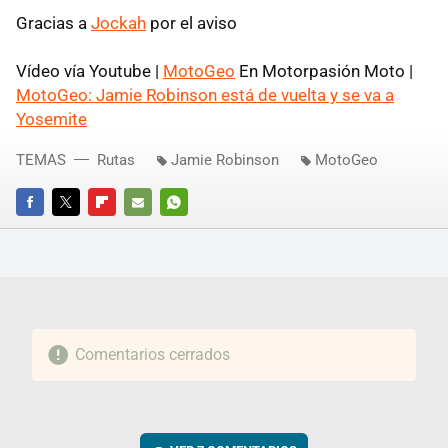
Gracias a
Jockah
por el aviso
Vídeo vía Youtube |
MotoGeo
En Motorpasión Moto |
MotoGeo: Jamie Robinson está de vuelta y se va a
Yosemite
TEMAS
Rutas
Jamie Robinson
MotoGeo
FACEBOOK
TWITTER
FLIPBOARD
E-
WHATSAPP
MAIL
Comentarios cerrados