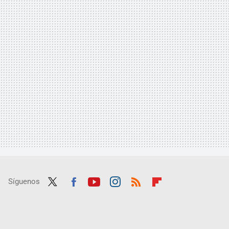
Síguenos
Twit
Fac
Yout
Inst
RSS
Flip
ter
ebo
ube
agra
boar