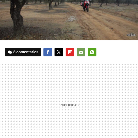
8 comentarios
FACEBOOK
TWITTER
FLIPBOARD
E-
WHATSAPP
MAIL