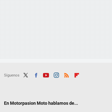
Síguenos
Twit
Fac
Yout
Inst
RSS
Flip
ter
ebo
ube
agra
boar
ok
m
d
En Motorpasion Moto hablamos de...