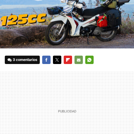
3 comentarios
FACEBOOK
TWITTER
FLIPBOARD
E-
WHATSAPP
MAIL