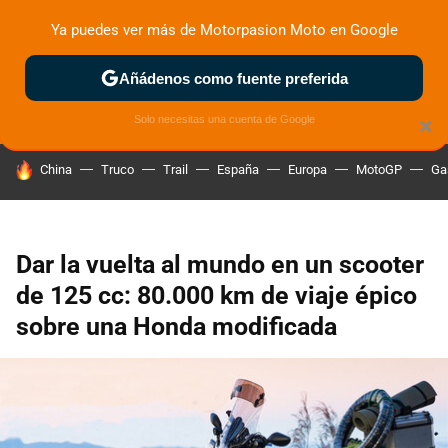
Ya puedes ver más de Motorpasion Moto en Google
ZONA DE PRUEBAS
DEPORTIVAS
MOTOS ELÉCTRICAS
Añádenos como fuente preferida
Solo necesitas una cuenta de Google
×
HOY SE HABLA DE
China
Truco
Trail
España
Europa
MotoGP
Ga
Dar la vuelta al mundo en un scooter
de 125 cc: 80.000 km de viaje épico
sobre una Honda modificada