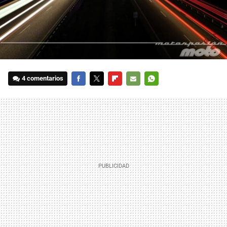
4 comentarios
FACEBOOK
TWITTER
FLIPBOARD
E-
WHATSAPP
MAIL