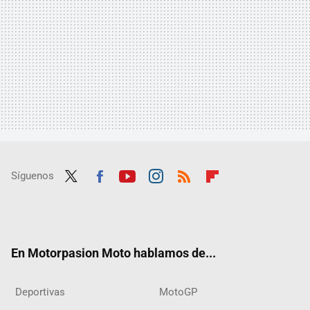
Síguenos
Twit
Fac
Yout
Inst
RSS
Flip
ter
ebo
ube
agra
boar
ok
m
d
En Motorpasion Moto hablamos de...
Deportivas
MotoGP