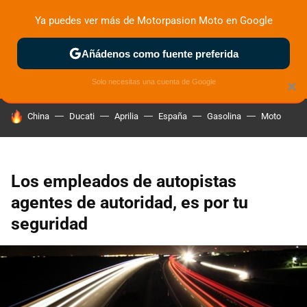
Ya puedes ver más de Motorpasion Moto en Google
ZONA DE PRUEBAS
DEPORTIVAS
MOTOS ELÉCTRICAS
Añádenos como fuente preferida
Solo necesitas una cuenta de Google
×
HOY SE HABLA DE
China
Ducati
Aprilia
España
Gasolina
Moto
Los empleados de autopistas
agentes de autoridad, es por tu
seguridad