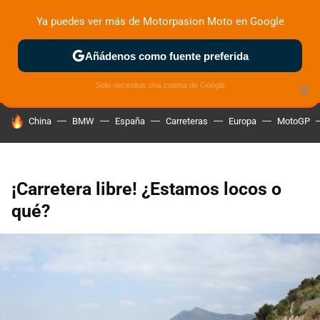
Ya puedes ver más de Motorpasion Moto en Google
ZONA DE PRUEBAS
DEPORTIVAS
MOTOS ELÉCTRICAS
Añádenos como fuente preferida
Solo necesitas una cuenta de Google
×
HOY SE HABLA DE
China
BMW
España
Carreteras
Europa
MotoGP
¡Carretera libre! ¿Estamos locos o
qué?