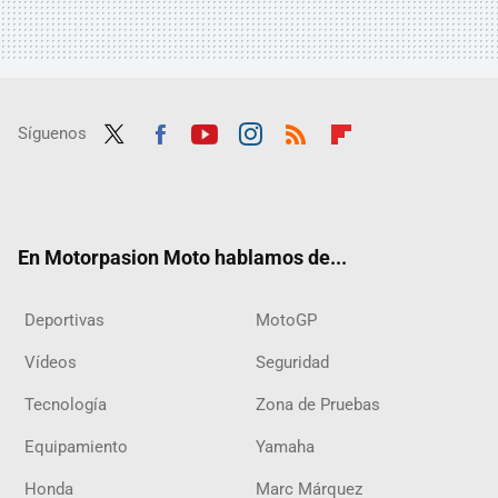
Síguenos
Twit
Fac
Yout
Inst
RSS
Flip
ter
ebo
ube
agra
boar
ok
m
d
En Motorpasion Moto hablamos de...
Deportivas
MotoGP
Vídeos
Seguridad
Tecnología
Zona de Pruebas
Equipamiento
Yamaha
Honda
Marc Márquez