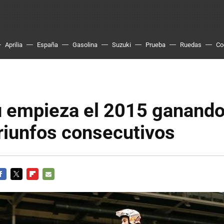
Aprilia
España
Gasolina
Suzuki
Prueba
Ruedas
Co
u empieza el 2015 ganando
riunfos consecutivos
ACEBOOK
TWITTER
FLIPBOARD
E-
MAIL