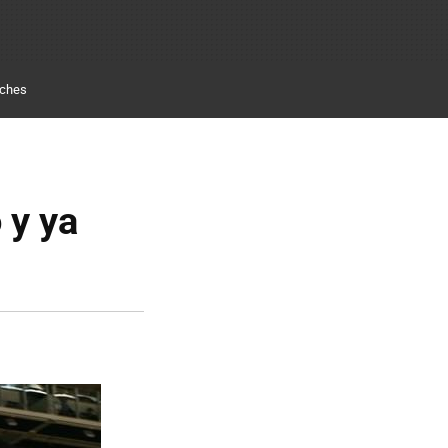
ches
 y ya