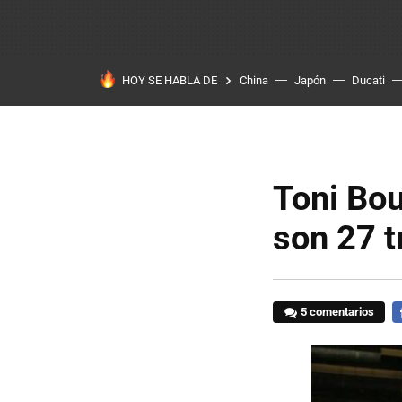
HOY SE HABLA DE
China
Japón
Ducati
Toni Bo
son 27 t
5 comentarios
F