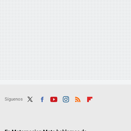
Síguenos
Twit
Fac
Yout
Inst
RSS
Flip
ter
ebo
ube
agra
boar
ok
m
d