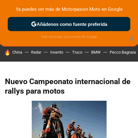
Ya puedes ver más de Motorpasion Moto en Google
ZONA DE PRUEBAS
DEPORTIVAS
MOTOS ELÉCTRICAS
Añádenos como fuente preferida
Solo necesitas una cuenta de Google
×
HOY SE HABLA DE
China
Radar
Invento
Truco
BMW
Pecco Bagnaia
Nuevo Campeonato internacional de
rallys para motos