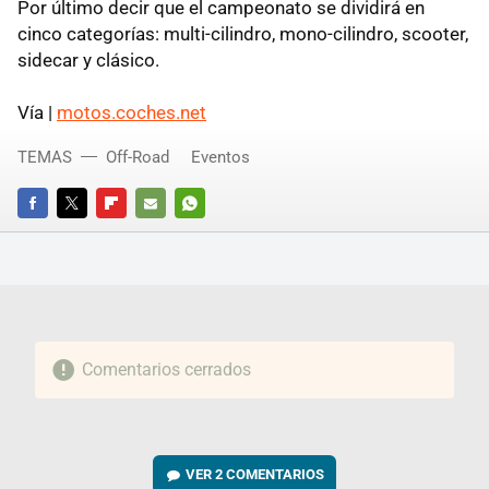
Por último decir que el campeonato se dividirá en
cinco categorías: multi-cilindro, mono-cilindro, scooter,
sidecar y clásico.
Vía |
motos.coches.net
TEMAS
Off-Road
Eventos
FACEBOOK
TWITTER
FLIPBOARD
E-
WHATSAPP
MAIL
Comentarios cerrados
VER
2 COMENTARIOS