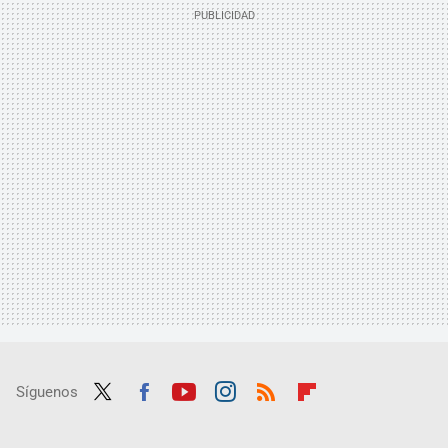
Síguenos
Twit
Fac
Yout
Inst
RSS
Flip