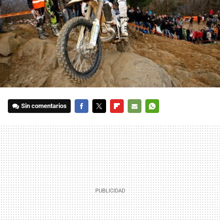
Sin comentarios
FACEBOOK
TWITTER
FLIPBOARD
E-
WHATSAPP
MAIL