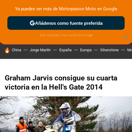
Ya puedes ver más de Motorpasion Moto en Google
ZONA DE PRUEBAS
DEPORTIVAS
MOTOS ELÉCTRICAS
Añádenos como fuente preferida
Solo necesitas una cuenta de Google
×
HOY SE HABLA DE
China
Jorge Martín
España
Europa
Silverstone
Mo
Graham Jarvis consigue su cuarta
victoria en la Hell's Gate 2014