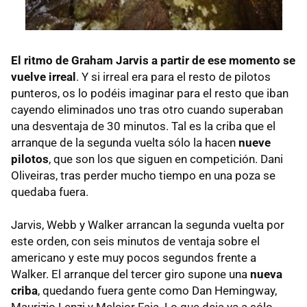
El ritmo de Graham Jarvis a partir de ese momento se
vuelve irreal
. Y si irreal era para el resto de pilotos
punteros, os lo podéis imaginar para el resto que iban
cayendo eliminados uno tras otro cuando superaban
una desventaja de 30 minutos. Tal es la criba que el
arranque de la segunda vuelta sólo la hacen
nueve
pilotos
, que son los que siguen en competición. Dani
Oliveiras, tras perder mucho tiempo en una poza se
quedaba fuera.
Jarvis, Webb y Walker arrancan la segunda vuelta por
este orden, con seis minutos de ventaja sobre el
americano y este muy pocos segundos frente a
Walker. El arranque del tercer giro supone una
nueva
criba
, quedando fuera gente como Dan Hemingway,
Maurizio Lenzi y Melcior Faja. Lo que deja ya a sólo