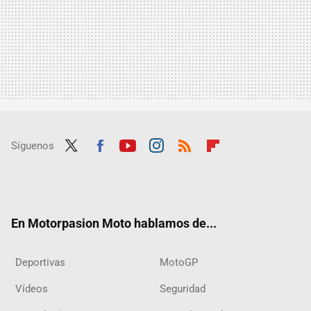
Síguenos
Twit
Fac
Yout
Inst
RSS
Flip
ter
ebo
ube
agra
boar
ok
m
d
En Motorpasion Moto hablamos de...
Deportivas
MotoGP
Vídeos
Seguridad