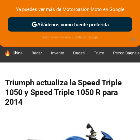
Ya puedes ver más de Motorpasion Moto en Google
ZONA DE PRUEBAS
DEPORTIVAS
MOTOS ELÉCTRICAS
Añádenos como fuente preferida
Solo necesitas una cuenta de Google
×
HOY SE HABLA DE
China
Radar
Invento
Ducati
Truco
Pecco Bagnaia
Triumph actualiza la Speed Triple
1050 y Speed Triple 1050 R para
2014