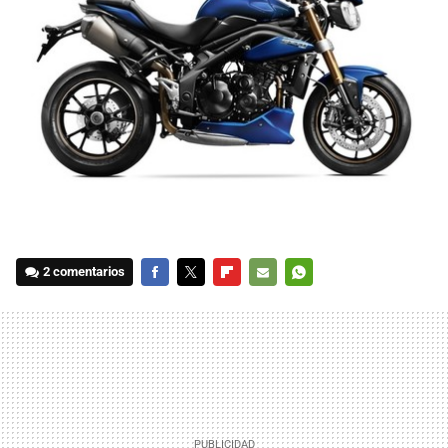
2 comentarios
FACEBOOK
TWITTER
FLIPBOARD
E-
WHATSAPP
MAIL