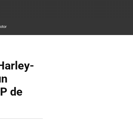
otor
Harley-
un
GP de