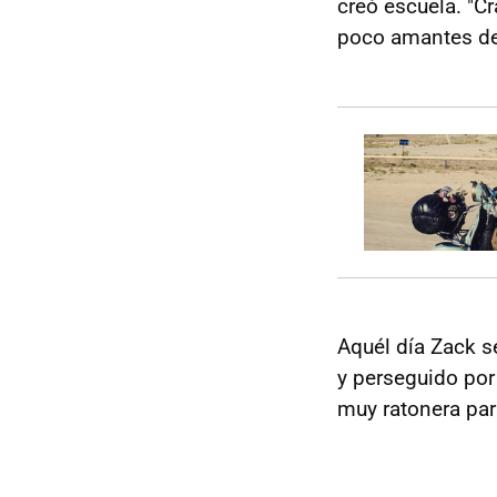
creó escuela. "Cr
poco amantes del
Aquél día Zack se
y perseguido por
muy ratonera par