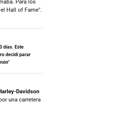
amaba. Para los
el Hall of Fame".
0 días. Este
ro decidí parar
amón"
Harley-Davidson
por una carretera