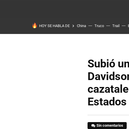
HOY SE HABLA DE
China
Truco
Trail
Subió un
Davidson
cazatale
Estados
Sin comentarios