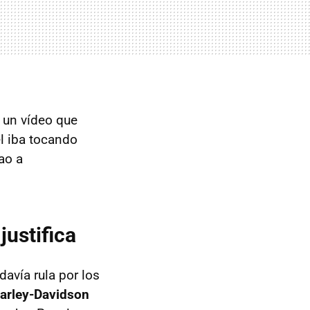
 un vídeo que
él iba tocando
ao a
justifica
avía rula por los
Harley-Davidson