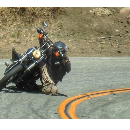
FACEBOOK
TWITTER
FLIPBOARD
E-
MAIL