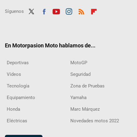
Síguenos
Twit
Fac
Yout
Inst
RSS
Flip
ter
ebo
ube
agra
boar
ok
m
d
En Motorpasion Moto hablamos de...
Deportivas
MotoGP
Vídeos
Seguridad
Tecnología
Zona de Pruebas
Equipamiento
Yamaha
Honda
Marc Márquez
Eléctricas
Novedades motos 2022