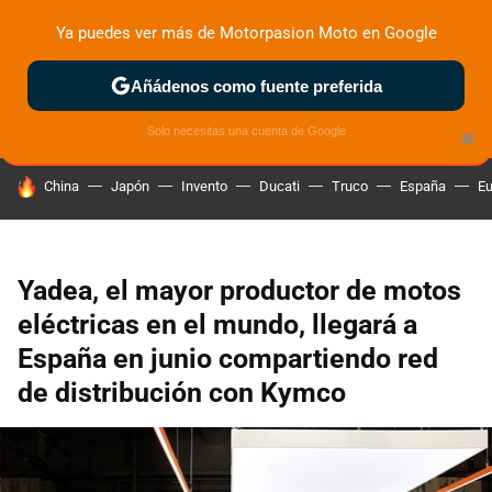
Ya puedes ver más de Motorpasion Moto en Google
ZONA DE PRUEBAS
DEPORTIVAS
MOTOS ELÉCTRICAS
Añádenos como fuente preferida
Solo necesitas una cuenta de Google
×
HOY SE HABLA DE
China
Japón
Invento
Ducati
Truco
España
Eu
Yadea, el mayor productor de motos
eléctricas en el mundo, llegará a
España en junio compartiendo red
de distribución con Kymco