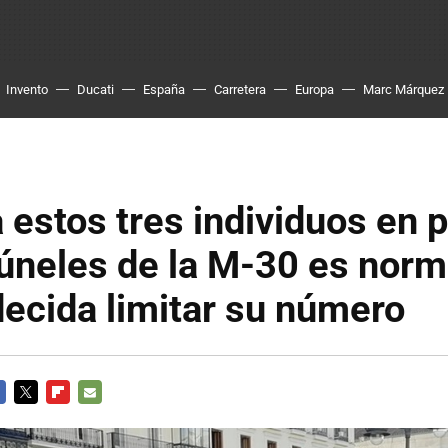
Invento
Ducati
España
Carretera
Europa
Marc Márquez
 estos tres individuos en 
túneles de la M-30 es norm
ecida limitar su número
CEBOOK
TWITTER
FLIPBOARD
E-
MAIL