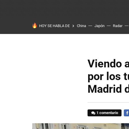
HOY SE HABLA DE
China
Japón
Radar
Viendo a
por los 
Madrid d
1 comentario
FA