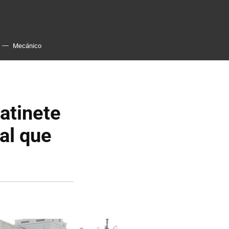
Mecánico
patinete
al que