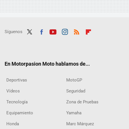
Síguenos
Twit
Fac
Yout
Inst
RSS
Flip
ter
ebo
ube
agra
boar
ok
m
d
En Motorpasion Moto hablamos de...
Deportivas
MotoGP
Vídeos
Seguridad
Tecnología
Zona de Pruebas
Equipamiento
Yamaha
Honda
Marc Márquez