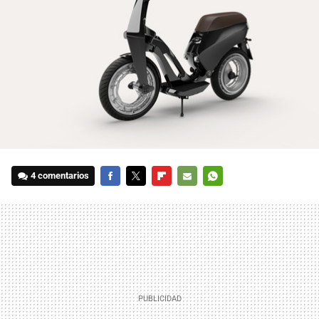
4 comentarios
FACEBOOK
TWITTER
FLIPBOARD
E-
WHATSAPP
MAIL