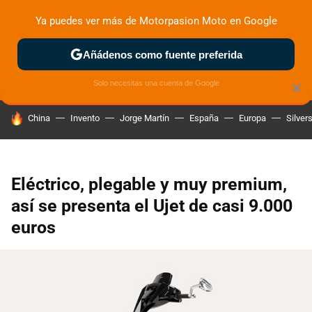
Ya puedes ver más de Motorpasion Moto en Google
ZONA DE PRUEBAS
DEPORTIVAS
MOTOS ELÉCTRICAS
Añádenos como fuente preferida
Solo necesitas una cuenta de Google
×
HOY SE HABLA DE
China
Invento
Jorge Martín
España
Europa
Silver
Eléctrico, plegable y muy premium,
así se presenta el Ujet de casi 9.000
euros