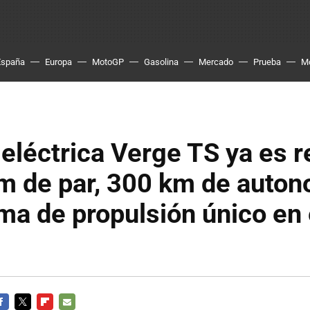
España
Europa
MotoGP
Gasolina
Mercado
Prueba
M
eléctrica Verge TS ya es r
m de par, 300 km de auton
ma de propulsión único en 