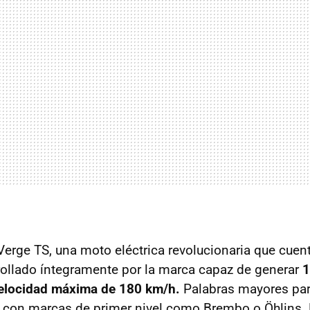
erge TS, una moto eléctrica revolucionaria que cuen
rollado íntegramente por la marca capaz de generar
1
velocidad máxima de 180 km/h.
Palabras mayores pa
con marcas de primer nivel como Brembo o Öhlins. E