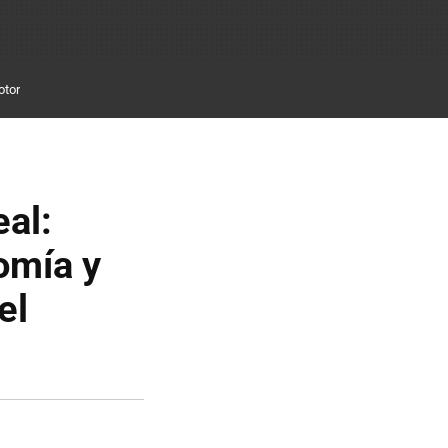
otor
eal:
omía y
el