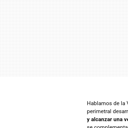
Hablamos de la V
perimetral desar
y alcanzar una 
se complementa 