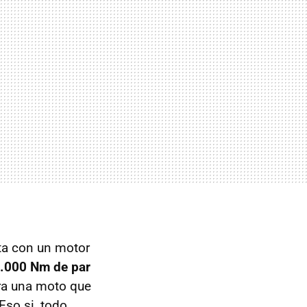
ta con un motor
.000 Nm de par
ra una moto que
so si, todo