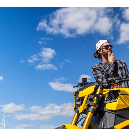
ACEBOOK
TWITTER
FLIPBOARD
E-
MAIL