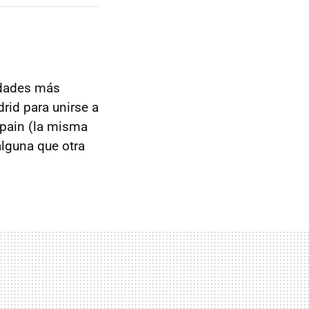
idades más
rid para unirse a
Spain (la misma
lguna que otra