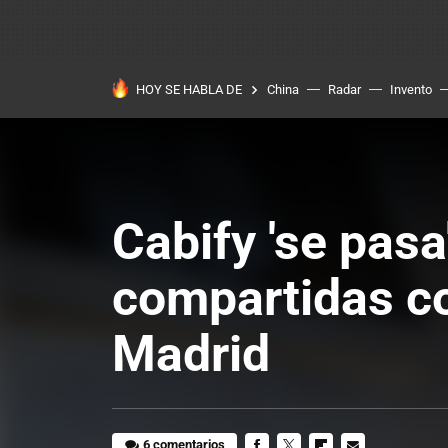
HOY SE HABLA DE
China
Radar
Invento
Cabify 'se pasa
compartidas c
Madrid
6 comentarios