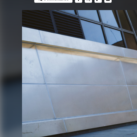
FACEBOOK
TWITTER
FLIPBOARD
E-
MAIL