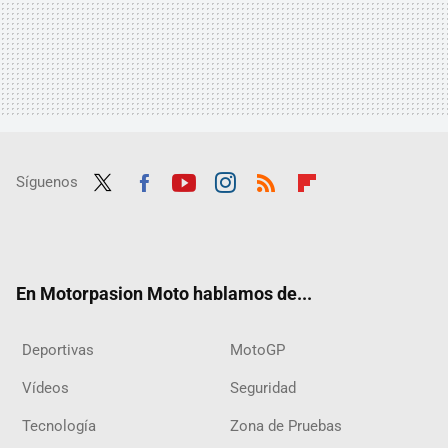
Síguenos
Twit
Fac
Yout
Inst
RSS
Flip
ter
ebo
ube
agra
boar
ok
m
d
En Motorpasion Moto hablamos de...
Deportivas
MotoGP
Vídeos
Seguridad
Tecnología
Zona de Pruebas