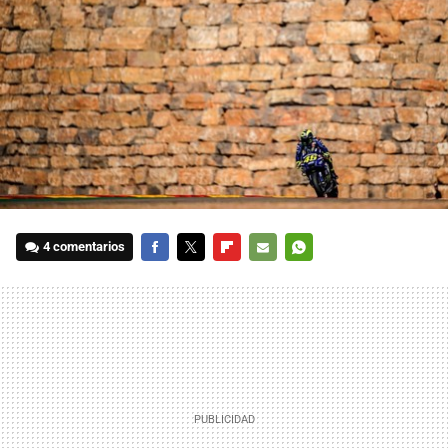
4 comentarios
FACEBOOK
TWITTER
FLIPBOARD
E-
WHATSAPP
MAIL