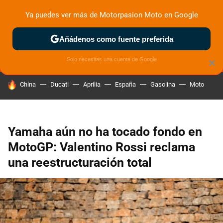
Ya puedes ver más de Motorpasion Moto en Google
MENÚ
NUEVO
Añádenos como fuente preferida
ZONA DE PRUEBAS
DEPORTIVAS
MOTOS ELÉCTRICAS
Solo necesitas una cuenta de Google
×
HOY SE HABLA DE
China
Ducati
Aprilia
España
Gasolina
Moto
Yamaha aún no ha tocado fondo en
MotoGP: Valentino Rossi reclama
una reestructuración total