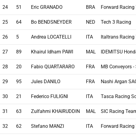
24
51
Eric GRANADO
BRA
Forward Racing
25
64
Bo BENDSNEYDER
NED
Tech 3 Racing
26
5
Andrea LOCATELLI
ITA
Italtrans Racin
27
89
Khairul Idham PAWI
MAL
IDEMITSU Hond
28
20
Fabio QUARTARARO
FRA
MB Conveyors -
29
95
Jules DANILO
FRA
Nashi Argan S
30
21
Federico FULIGNI
ITA
Tasca Racing S
31
63
Zulfahmi KHAIRUDDIN
MAL
SIC Racing Tea
32
62
Stefano MANZI
ITA
Forward Racing