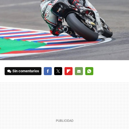
Sin comentarios
FACEBOOK
TWITTER
FLIPBOARD
E-
WHATSAPP
MAIL