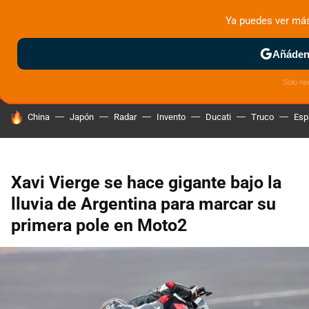
Ya puedes ver má
MENÚ
NUEVO
Añádeno
ZONA DE PRUEBAS
DEPORTIVAS
MOTOS ELÉCTRICAS
Solo ne
HOY SE HABLA DE
China
Japón
Radar
Invento
Ducati
Truco
Esp
Xavi Vierge se hace gigante bajo la
lluvia de Argentina para marcar su
primera pole en Moto2