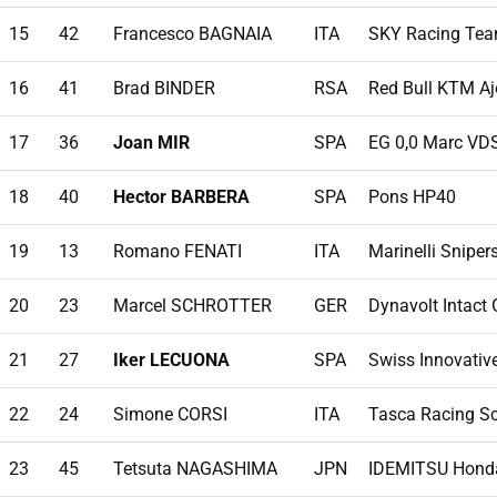
15
42
Francesco BAGNAIA
ITA
SKY Racing Te
16
41
Brad BINDER
RSA
Red Bull KTM Aj
17
36
Joan MIR
SPA
EG 0,0 Marc VD
18
40
Hector BARBERA
SPA
Pons HP40
19
13
Romano FENATI
ITA
Marinelli Snipe
20
23
Marcel SCHROTTER
GER
Dynavolt Intact
21
27
Iker LECUONA
SPA
Swiss Innovative
22
24
Simone CORSI
ITA
Tasca Racing S
23
45
Tetsuta NAGASHIMA
JPN
IDEMITSU Hond