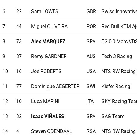
6
22
Sam LOWES
GBR
Swiss Innovative
7
44
Miguel OLIVEIRA
POR
Red Bull KTM Aj
8
73
Alex MARQUEZ
SPA
EG 0,0 Marc VD
9
87
Remy GARDNER
AUS
Tech 3 Racing
10
16
Joe ROBERTS
USA
NTS RW Racing
11
77
Dominique AEGERTER
SWI
Kiefer Racing
12
10
Luca MARINI
ITA
SKY Racing Te
13
32
Isaac VIÑALES
SPA
SAG Team
14
4
Steven ODENDAAL
RSA
NTS RW Racing