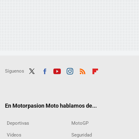
Síguenos
Twit
Fac
Yout
Inst
RSS
Flip
ter
ebo
ube
agra
boar
ok
m
d
En Motorpasion Moto hablamos de...
Deportivas
MotoGP
Vídeos
Seguridad