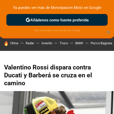
Ya puedes ver más de Motorpasion Moto en Google
ZONA DE PRUEBAS
DEPORTIVAS
MOTOS ELÉCTRICAS
Añádenos como fuente preferida
Solo necesitas una cuenta de Google
×
HOY SE HABLA DE
China
Radar
Invento
Truco
BMW
Pecco Bagnaia
Valentino Rossi dispara contra
Ducati y Barberá se cruza en el
camino