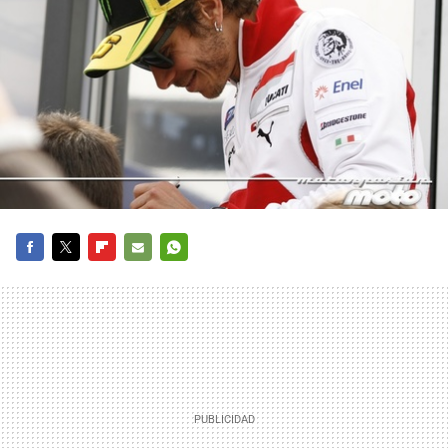
FACEBOOK
TWITTER
FLIPBOARD
E-
WHATSAPP
MAIL