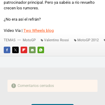
patrocinador principal. Pero ya sabéis a río revuelto
crecen los rumores.
¿No era así el refrán?
Video Vía |
Two Wheels blog
TEMAS
MotoGP
Valentino Rossi
MotoGP 2012
FACEBOOK
TWITTER
FLIPBOARD
E-
WHATSAPP
MAIL
Comentarios cerrados