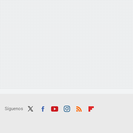
Síguenos
Twit
Fac
Yout
Inst
RSS
Flip
ter
ebo
ube
agra
boar