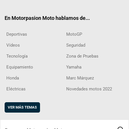
ter
ebo
ube
agra
boar
ok
m
d
En Motorpasion Moto hablamos de...
Deportivas
MotoGP
Vídeos
Seguridad
Tecnología
Zona de Pruebas
Equipamiento
Yamaha
Honda
Marc Márquez
Eléctricas
Novedades motos 2022
VER MÁS TEMAS