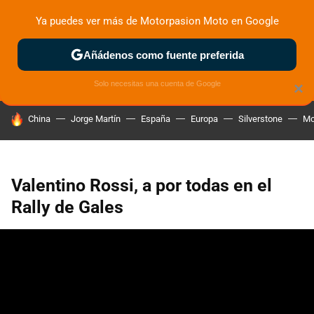
Ya puedes ver más de Motorpasion Moto en Google
ZONA DE PRUEBAS
DEPORTIVAS
MOTOS ELÉCTRICAS
Añádenos como fuente preferida
Solo necesitas una cuenta de Google
×
HOY SE HABLA DE
China
Jorge Martín
España
Europa
Silverstone
Mo
Valentino Rossi, a por todas en el
Rally de Gales