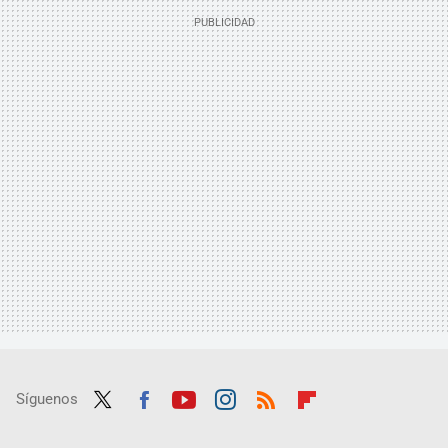
Síguenos
Twit
Fac
Yout
Inst
RSS
Flip