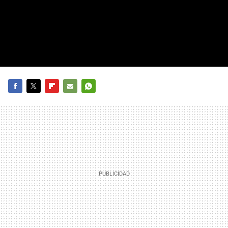
FACEBOOK
TWITTER
FLIPBOARD
E-
WHATSAPP
MAIL