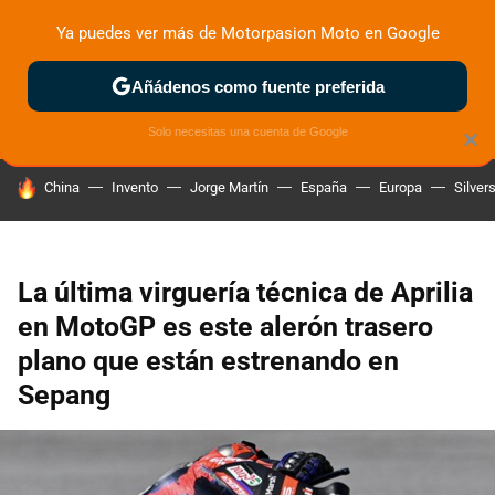
Ya puedes ver más de Motorpasion Moto en Google
ZONA DE PRUEBAS
DEPORTIVAS
MOTOS ELÉCTRICAS
Añádenos como fuente preferida
Solo necesitas una cuenta de Google
×
HOY SE HABLA DE
China
Invento
Jorge Martín
España
Europa
Silver
La última virguería técnica de Aprilia
en MotoGP es este alerón trasero
plano que están estrenando en
Sepang