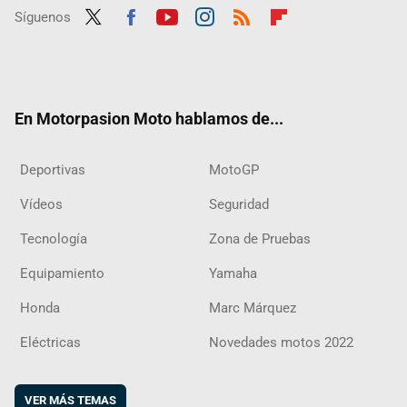
Síguenos
Twit
Fac
Yout
Inst
RSS
Flip
ter
ebo
ube
agra
boar
ok
m
d
En Motorpasion Moto hablamos de...
Deportivas
MotoGP
Vídeos
Seguridad
Tecnología
Zona de Pruebas
Equipamiento
Yamaha
Honda
Marc Márquez
Eléctricas
Novedades motos 2022
VER MÁS TEMAS