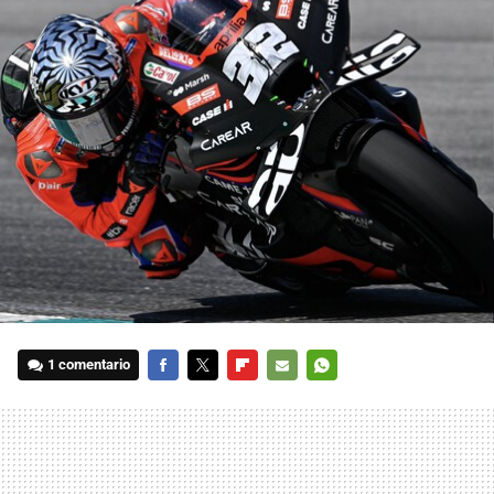
1 comentario
FACEBOOK
TWITTER
FLIPBOARD
E-
WHATSAPP
MAIL