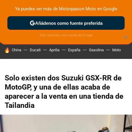
Ya puedes ver más de Motorpasion Moto en Google
ZONA DE PRUEBAS
DEPORTIVAS
MOTOS ELÉCTRICAS
Añádenos como fuente preferida
Solo necesitas una cuenta de Google
×
HOY SE HABLA DE
China
Ducati
Aprilia
España
Gasolina
Moto
Solo existen dos Suzuki GSX-RR de
MotoGP, y una de ellas acaba de
aparecer a la venta en una tienda de
Tailandia