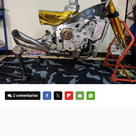
2 comentarios
FACEBOOK
TWITTER
FLIPBOARD
E-
WHATSAPP
MAIL