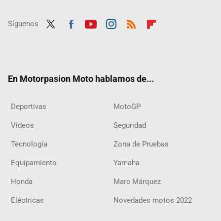
Síguenos
Twit
Fac
Yout
Inst
RSS
Flip
ter
ebo
ube
agra
boar
ok
m
d
En Motorpasion Moto hablamos de...
Deportivas
MotoGP
Vídeos
Seguridad
Tecnología
Zona de Pruebas
Equipamiento
Yamaha
Honda
Marc Márquez
Eléctricas
Novedades motos 2022