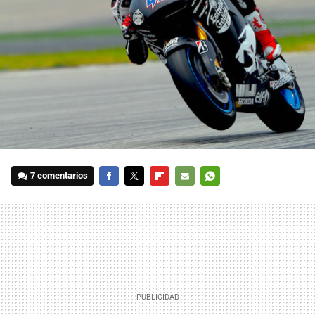
7 comentarios
FACEBOOK
TWITTER
FLIPBOARD
E-
WHATSAPP
MAIL