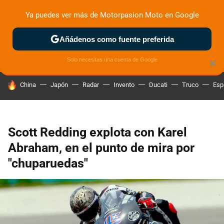
Ya puedes ver más de Motorpasion Moto en Google
ZONA DE PRUEBAS
DEPORTIVAS
MOTOS ELÉCTRICAS
Añádenos como fuente preferida
Solo necesitas una cuenta de Google
×
HOY SE HABLA DE
China
Japón
Radar
Invento
Ducati
Truco
Esp
Scott Redding explota con Karel
Abraham, en el punto de mira por
"chuparuedas"