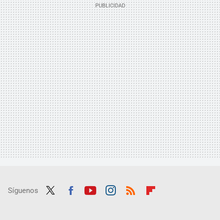
Síguenos
Twit
Fac
Yout
Inst
RSS
Flip