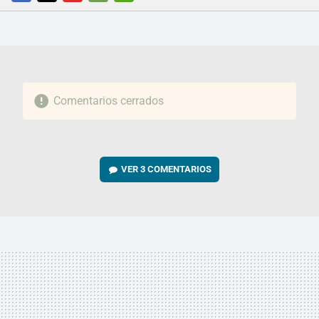
FACEBOOK
TWITTER
FLIPBOARD
E-
WHATSAPP
MAIL
Comentarios cerrados
VER
3 COMENTARIOS