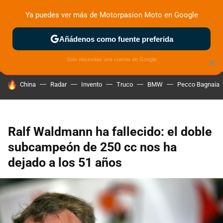
Ya puedes ver más de Motorpasion Moto en Google
ZONA DE PRUEBAS
DEPORTIVAS
MOTOS ELÉCTRICAS
Añádenos como fuente preferida
Solo necesitas una cuenta de Google
×
HOY SE HABLA DE
China
Radar
Invento
Truco
BMW
Pecco Bagnaia
Ralf Waldmann ha fallecido: el doble
subcampeón de 250 cc nos ha
dejado a los 51 años