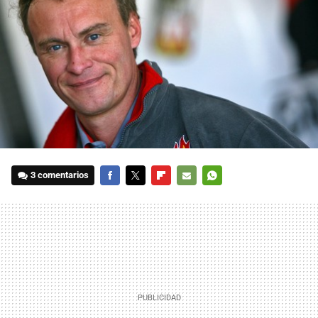
3 comentarios
FACEBOOK
TWITTER
FLIPBOARD
E-
WHATSAPP
MAIL