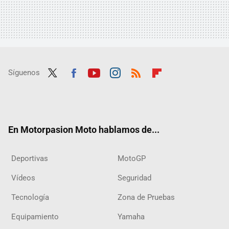
Síguenos
Twit
Fac
Yout
Inst
RSS
Flip
ter
ebo
ube
agra
boar
ok
m
d
En Motorpasion Moto hablamos de...
Deportivas
MotoGP
Vídeos
Seguridad
Tecnología
Zona de Pruebas
Equipamiento
Yamaha