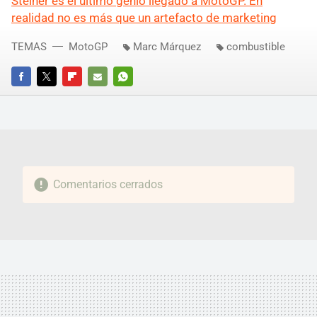
Steiner es el último genio llegado a MotoGP. En
realidad no es más que un artefacto de marketing
TEMAS
MotoGP
Marc Márquez
combustible
FACEBOOK
TWITTER
FLIPBOARD
E-
WHATSAPP
MAIL
Comentarios cerrados