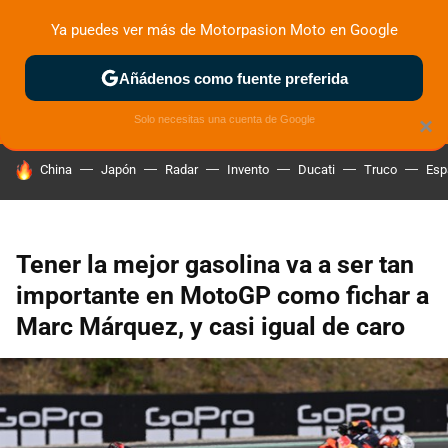
Ya puedes ver más de Motorpasion Moto en Google
ZONA DE PRUEBAS
DEPORTIVAS
MOTOS ELÉCTRICAS
Añádenos como fuente preferida
Solo necesitas una cuenta de Google
×
HOY SE HABLA DE
China
Japón
Radar
Invento
Ducati
Truco
Esp
Tener la mejor gasolina va a ser tan
importante en MotoGP como fichar a
Marc Márquez, y casi igual de caro