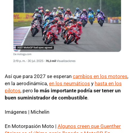
Así que para 2027 se esperan
cambios en los motores
,
en la aerodinámica,
en los neumáticos
y
hasta en los
pilotos
, pero
lo más importante podría ser tener un
buen suministrador de combustible
.
Imágenes | Michelin
En Motorpasión Moto |
Algunos creen que Guenther