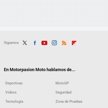
Síguenos
Twit
Fac
Yout
Inst
RSS
Flip
ter
ebo
ube
agra
boar
ok
m
d
En Motorpasion Moto hablamos de...
Deportivas
MotoGP
Vídeos
Seguridad
Tecnología
Zona de Pruebas