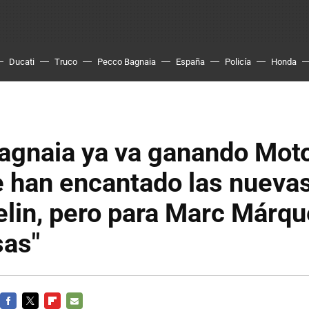
Ducati
Truco
Pecco Bagnaia
España
Policía
Honda
agnaia ya va ganando Mo
e han encantado las nuev
lin, pero para Marc Márqu
sas"