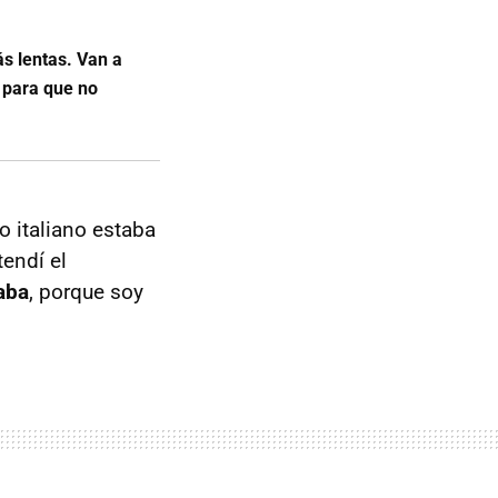
s lentas. Van a
s para que no
o italiano estaba
tendí el
aba
, porque soy