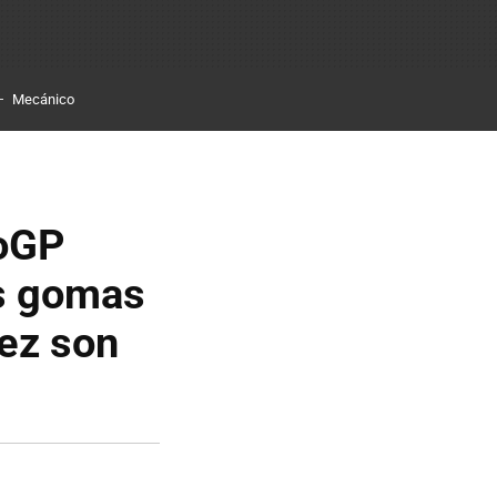
Mecánico
toGP
as gomas
ez son