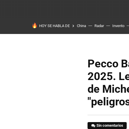
HOY SE HABLA DE
China
Radar
Invento
Pecco B
2025. L
de Miche
"peligro
Sin comentarios