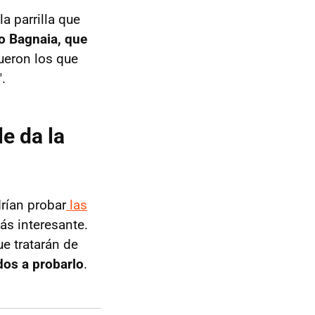
a parrilla que
o Bagnaia, que
ueron los que
.
e da la
rían probar
las
ás interesante.
e tratarán de
dos a probarlo
.