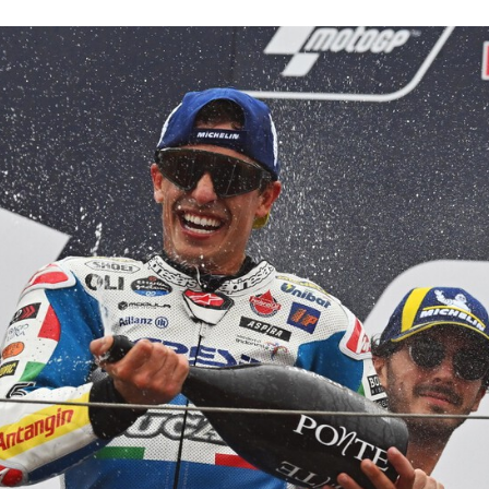
FACEBOOK
TWITTER
FLIPBOARD
E-
MAIL