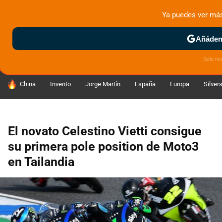
Ya puedes ver má
MENÚ
NUEVO
Añádeno
ZONA DE PRUEBAS
DEPORTIVAS
MOTOS ELÉCTRICAS
Solo ne
HOY SE HABLA DE
China
Invento
Jorge Martín
España
Europa
Silver
El novato Celestino Vietti consigue
su primera pole position de Moto3
en Tailandia