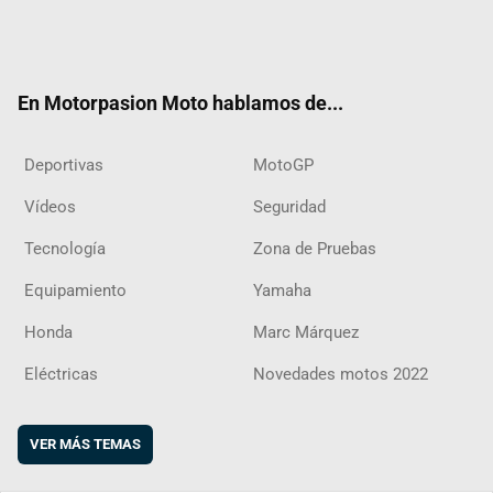
Twit
Fac
Yout
Inst
RSS
Flip
ter
ebo
ube
agra
boar
ok
m
d
En Motorpasion Moto hablamos de...
Deportivas
MotoGP
Vídeos
Seguridad
Tecnología
Zona de Pruebas
Equipamiento
Yamaha
Honda
Marc Márquez
Eléctricas
Novedades motos 2022
VER MÁS TEMAS