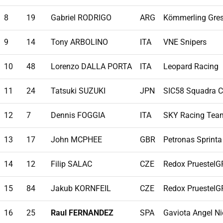
8
19
Gabriel RODRIGO
ARG
Kömmerling Gres
9
14
Tony ARBOLINO
ITA
VNE Snipers
10
48
Lorenzo DALLA PORTA
ITA
Leopard Racing
11
24
Tatsuki SUZUKI
JPN
SIC58 Squadra C
12
7
Dennis FOGGIA
ITA
SKY Racing Tea
13
17
John MCPHEE
GBR
Petronas Sprinta
14
12
Filip SALAC
CZE
Redox PruestelG
15
84
Jakub KORNFEIL
CZE
Redox PruestelG
16
25
Raul FERNANDEZ
SPA
Gaviota Angel N