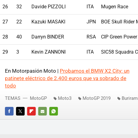
26
32
Davide PIZZOLI
ITA
Mugen Race
27
22
Kazuki MASAKI
JPN
BOE Skull Rider
28
40
Darryn BINDER
RSA
CIP Green Power
29
3
Kevin ZANNONI
ITA
SIC58 Squadra C
En Motorpasión Moto |
Probamos el BMW X2 City: un
patinete eléctrico de 2.400 euros que va sobrado de
todo
TEMAS
MotoGP
Moto3
MotoGP 2019
Buriram
FACEBOOK
TWITTER
FLIPBOARD
E-
WHATSAPP
MAIL