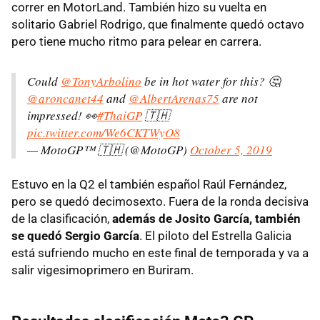
correr en MotorLand. También hizo su vuelta en
solitario Gabriel Rodrigo, que finalmente quedó octavo
pero tiene mucho ritmo para pelear en carrera.
Could
@TonyArbolino
be in hot water for this? 🤔
@aroncanet44
and
@AlbertArenas75
are not
impressed! 👀
#ThaiGP
🇹🇭
pic.twitter.com/We6CKTWyO8
— MotoGP™ 🇹🇭 (@MotoGP)
October 5, 2019
Estuvo en la Q2 el también español Raúl Fernández,
pero se quedó decimosexto. Fuera de la ronda decisiva
de la clasificación,
además de Josito García, también
se quedó Sergio García
. El piloto del Estrella Galicia
está sufriendo mucho en este final de temporada y va a
salir vigesimoprimero en Buriram.