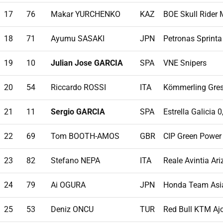
17
76
Makar YURCHENKO
KAZ
BOE Skull Rider
18
71
Ayumu SASAKI
JPN
Petronas Sprinta
19
10
Julian Jose GARCIA
SPA
VNE Snipers
20
54
Riccardo ROSSI
ITA
Kömmerling Gres
21
11
Sergio GARCIA
SPA
Estrella Galicia 0
22
69
Tom BOOTH-AMOS
GBR
CIP Green Power
23
82
Stefano NEPA
ITA
Reale Avintia Ar
24
79
Ai OGURA
JPN
Honda Team Asi
25
53
Deniz ONCU
TUR
Red Bull KTM Aj