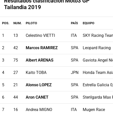
Resultados clasificación Moto3 GP
Tailandia 2019
POS.
NUM.
PILOTO
PAÍS
EQUIPO
1
13
Celestino VIETTI
ITA
SKY Racing Tea
2
42
Marcos RAMIREZ
SPA
Leopard Racing
3
75
Albert ARENAS
SPA
Gaviota Angel N
4
27
Kaito TOBA
JPN
Honda Team Asi
5
21
Alonso LOPEZ
SPA
Estrella Galicia 0
6
44
Aron CANET
SPA
Sterilgarda Max
7
16
Andrea MIGNO
ITA
Mugen Race