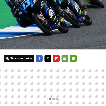
Sin comentarios
FACEBOOK
TWITTER
FLIPBOARD
E-
WHATSAPP
MAIL