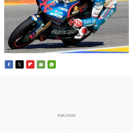
FACEBOOK
TWITTER
FLIPBOARD
E-
WHATSAPP
MAIL