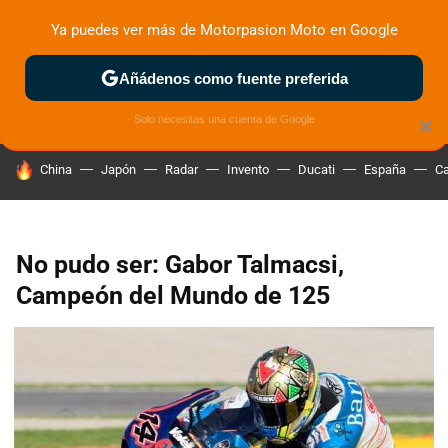
Ya puedes ver más de Motorpasion Moto en Google
ZONA DE PRUEBAS
DEPORTIVAS
MOTOS ELÉCTRICAS
Añádenos como fuente preferida
Solo necesitas una cuenta de Google
×
HOY SE HABLA DE
China
Japón
Radar
Invento
Ducati
España
Ca
No pudo ser: Gabor Talmacsi,
Campeón del Mundo de 125