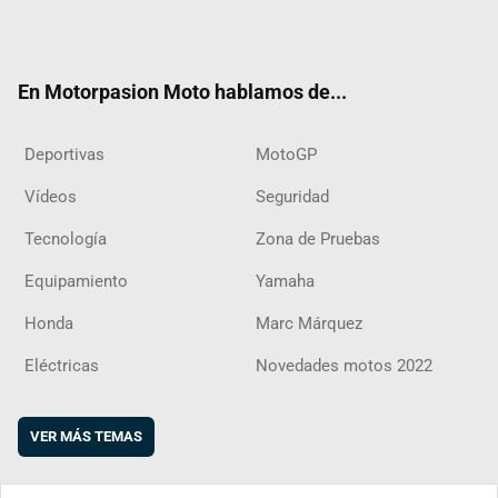
Twit
Fac
Yout
Inst
RSS
Flip
ter
ebo
ube
agra
boar
ok
m
d
En Motorpasion Moto hablamos de...
Deportivas
MotoGP
Vídeos
Seguridad
Tecnología
Zona de Pruebas
Equipamiento
Yamaha
Honda
Marc Márquez
Eléctricas
Novedades motos 2022
VER MÁS TEMAS