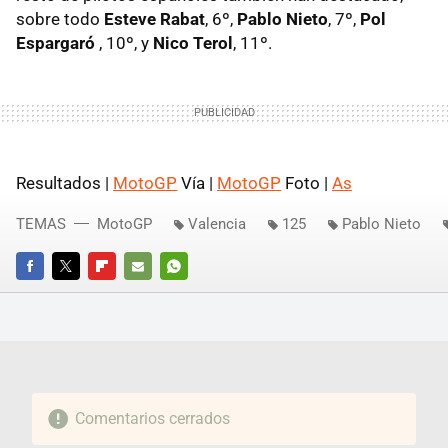
sobre todo
Esteve Rabat
, 6º,
Pablo Nieto
, 7º,
Pol
Espargaró
, 10º, y
Nico Terol
, 11º.
Resultados |
MotoGP
Vía |
MotoGP
Foto |
As
TEMAS
MotoGP
Valencia
125
Pablo Nieto
FACEBOOK
TWITTER
FLIPBOARD
E-
WHATSAPP
MAIL
Comentarios cerrados