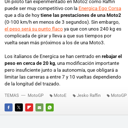
Un piloto tan experimentado en Moto2 como Raffin
puede ser muy competitivo con la
Energica Ego Corsa
que a día de hoy
tiene las prestaciones de una Moto2
(0-100 km/h en menos de 3 segundos). Sin embargo,
el peso será su punto flaco
ya que con unos 240 kg es
complicada de girar y lleva a que sus tiempos por
vuelta sean más próximos a los de una Moto3.
Los italianos de Energica se han centrado en
rebajar el
peso en cerca de 20 kg
, una modificación importante
pero insuficiente junto a la autonomía, que obligará a
limitar las carreras a entre 7 y 10 vueltas dependiendo
de la longitud del trazado.
TEMAS
MotoGP
MotoE
Jesko Raffin
MotoGP 
FACEBOOK
TWITTER
FLIPBOARD
E-
WHATSAPP
MAIL