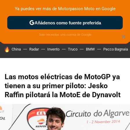
Ya puedes ver más de Motorpasion Moto en Google
ZONA DE PRUEBAS
DEPORTIVAS
MOTOS ELÉCTRICAS
Añádenos como fuente preferida
Solo necesitas una cuenta de Google
×
HOY SE HABLA DE
China
Radar
Invento
Truco
BMW
Pecco Bagnaia
Las motos eléctricas de MotoGP ya
tienen a su primer piloto: Jesko
Raffin pilotará la MotoE de Dynavolt