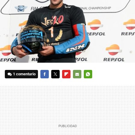
1 comentario
FACEBOOK
TWITTER
FLIPBOARD
E-
WHATSAPP
MAIL