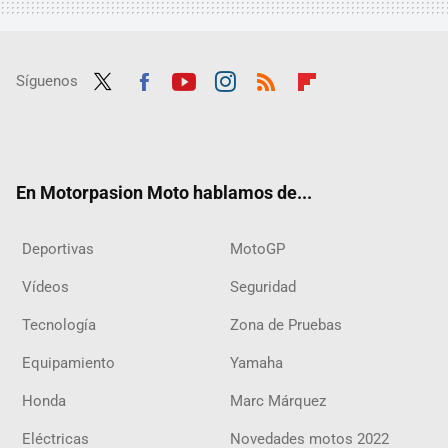
Síguenos
Twit
Fac
Yout
Inst
RSS
Flip
ter
ebo
ube
agra
boar
ok
m
d
En Motorpasion Moto hablamos de...
Deportivas
MotoGP
Vídeos
Seguridad
Tecnología
Zona de Pruebas
Equipamiento
Yamaha
Honda
Marc Márquez
Eléctricas
Novedades motos 2022