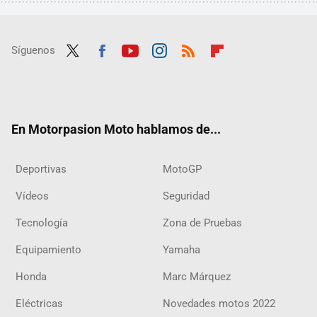
Síguenos
Twit
Fac
Yout
Inst
RSS
Flip
ter
ebo
ube
agra
boar
ok
m
d
En Motorpasion Moto hablamos de...
Deportivas
MotoGP
Vídeos
Seguridad
Tecnología
Zona de Pruebas
Equipamiento
Yamaha
Honda
Marc Márquez
Eléctricas
Novedades motos 2022