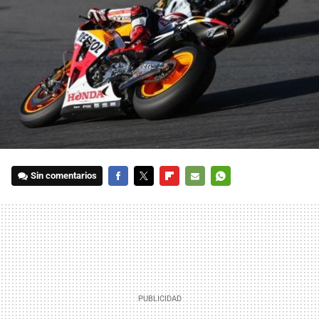
Sin comentarios
FACEBOOK
TWITTER
FLIPBOARD
E-
WHATSAPP
MAIL