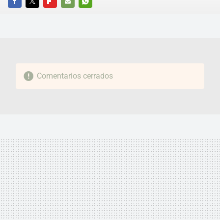
FACEBOOK
TWITTER
FLIPBOARD
E-
WHATSAPP
MAIL
Comentarios cerrados