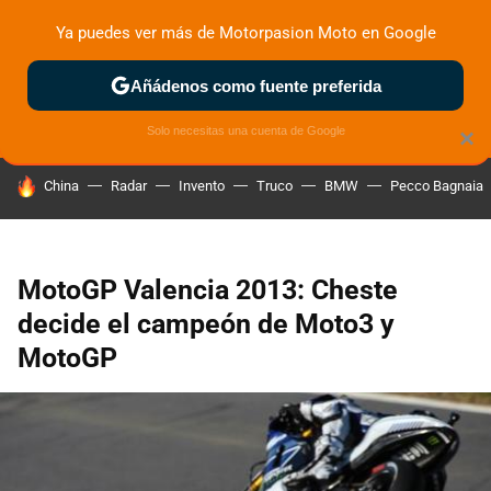
Ya puedes ver más de Motorpasion Moto en Google
ZONA DE PRUEBAS
DEPORTIVAS
MOTOS ELÉCTRICAS
Añádenos como fuente preferida
Solo necesitas una cuenta de Google
×
HOY SE HABLA DE
China
Radar
Invento
Truco
BMW
Pecco Bagnaia
MotoGP Valencia 2013: Cheste
decide el campeón de Moto3 y
MotoGP