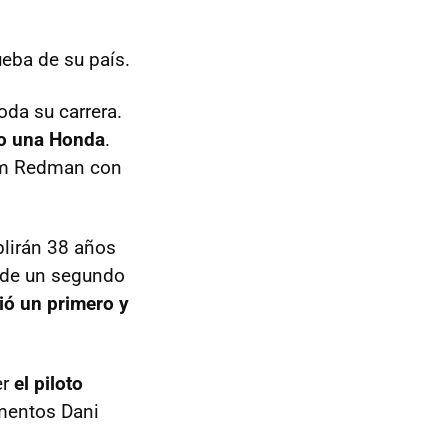
ueba de su país.
oda su carrera.
do una Honda
.
Jim Redman con
plirán 38 años
 de un segundo
ió un primero y
er
el piloto
mentos Dani