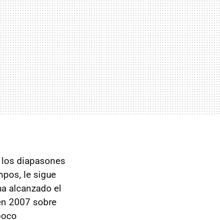
e los diapasones
mpos, le sigue
ha alcanzado el
 en 2007 sobre
 poco