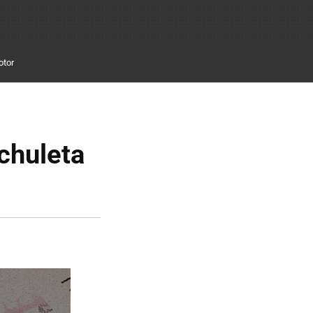
otor
chuleta