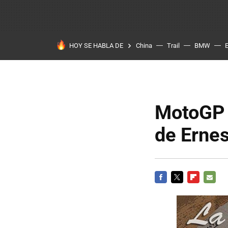
HOY SE HABLA DE
China
Trail
BMW
MotoGP 
de Ernes
FACEBOOK
TWITTER
FLIPBOARD
E-
MAIL