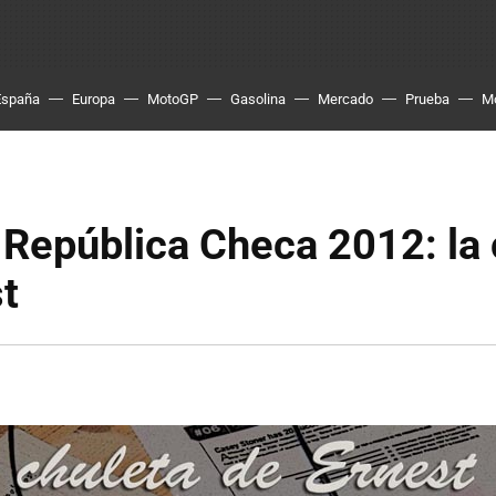
España
Europa
MotoGP
Gasolina
Mercado
Prueba
M
República Checa 2012: la 
t