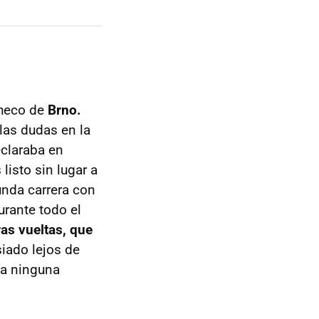
checo de
Brno.
las dudas en la
eclaraba en
listo sin lugar a
unda carrera con
urante todo el
as vueltas, que
iado lejos de
ía ninguna