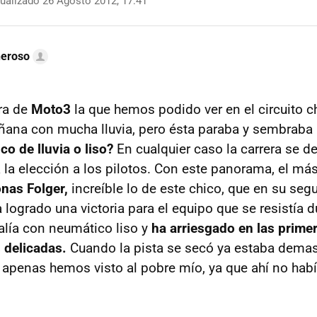
ualizado 26 Agosto 2012, 17:41
neroso
ra de
Moto3
la que hemos podido ver en el circuito 
na con mucha lluvia, pero ésta paraba y sembraba 
o de lluvia o liso?
En cualquier caso la carrera se d
la elección a los pilotos. Con este panorama, el más 
nas Folger,
increíble lo de este chico, que en su seg
 logrado una victoria para el equipo que se resistía d
alía con neumático liso y
ha arriesgado en las primer
 delicadas.
Cuando la pista se secó ya estaba demas
 apenas hemos visto al pobre mío, ya que ahí no hab