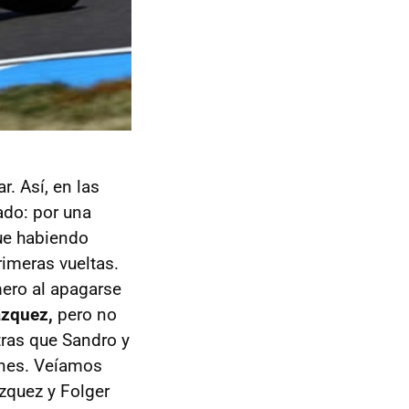
. Así, en las
ado: por una
que habiendo
imeras vueltas.
ero al apagarse
ázquez,
pero no
tras que Sandro y
nes. Veíamos
ázquez y Folger