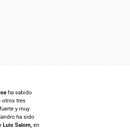
ese
ha sabido
 otros tres
fuerte y muy
Sandro ha sido
o
Luis Salom,
en