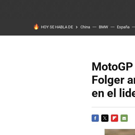
HOY SE HABLA DE
China
BMW
España
MotoGP 
Folger a
en el li
FACEBOOK
TWITTER
FLIPBOARD
E-
MAIL