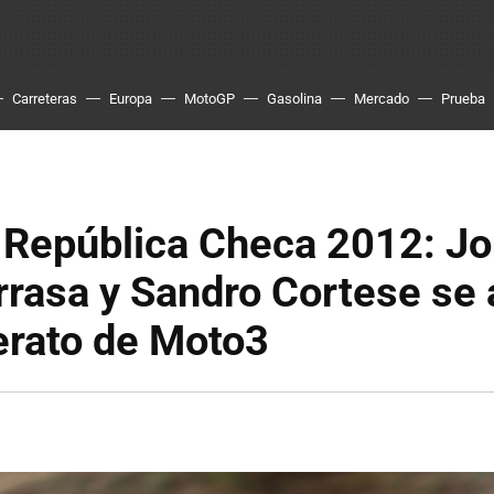
Carreteras
Europa
MotoGP
Gasolina
Mercado
Prueba
República Checa 2012: J
rrasa y Sandro Cortese se 
derato de Moto3