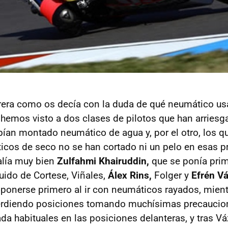
era como os decía con la duda de qué neumático usar
 hemos visto a dos clases de pilotos que han arriesg
abían montado neumático de agua y, por el otro, los 
os de seco no se han cortado ni un pelo en esas pr
alía muy bien
Zulfahmi Khairuddin,
que se ponía prim
uido de Cortese, Viñales,
Álex Rins,
Folger y
Efrén V
 ponerse primero al ir con neumáticos rayados, mien
erdiendo posiciones tomando muchísimas precaucio
ada habituales en las posiciones delanteras, y tras V