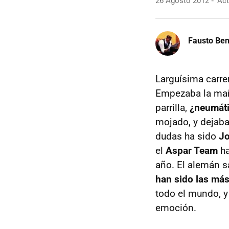
26 Agosto 2012
Act
Fausto Be
Larguísima carre
Empezaba la maña
parrilla,
¿neumátic
mojado, y dejaba 
dudas ha sido
Jo
el
Aspar Team
ha
año. El alemán s
han sido las más
todo el mundo, y
emoción.