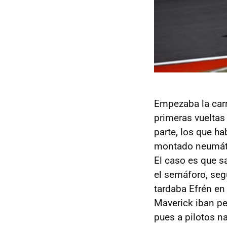
Empezaba la carr
primeras vueltas
parte, los que h
montado neumátic
El caso es que s
el semáforo, seg
tardaba Efrén en
Maverick iban p
pues a pilotos n