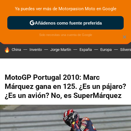
Ya puedes ver más de Motorpasion Moto en Google
ZONA DE PRUEBAS
DEPORTIVAS
MOTOS ELÉCTRICAS
Añádenos como fuente preferida
Solo necesitas una cuenta de Google
×
HOY SE HABLA DE
China
Invento
Jorge Martín
España
Europa
Silver
MotoGP Portugal 2010: Marc
Márquez gana en 125. ¿Es un pájaro?
¿Es un avión? No, es SuperMárquez