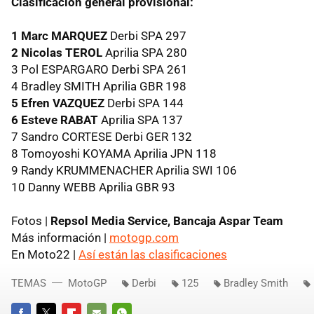
Clasificación general provisional:
1 Marc MARQUEZ
Derbi
SPA
297
2 Nicolas TEROL
Aprilia
SPA
280
3 Pol
ESPARGARO
Derbi
SPA
261
4 Bradley
SMITH
Aprilia
GBR
198
5 Efren VAZQUEZ
Derbi
SPA
144
6 Esteve RABAT
Aprilia
SPA
137
7 Sandro
CORTESE
Derbi
GER
132
8 Tomoyoshi
KOYAMA
Aprilia
JPN
118
9 Randy
KRUMMENACHER
Aprilia
SWI
106
10 Danny
WEBB
Aprilia
GBR
93
Fotos |
Repsol Media Service, Bancaja Aspar Team
Más información |
motogp.com
En Moto22 |
Así están las clasificaciones
TEMAS
MotoGP
Derbi
125
Bradley Smith