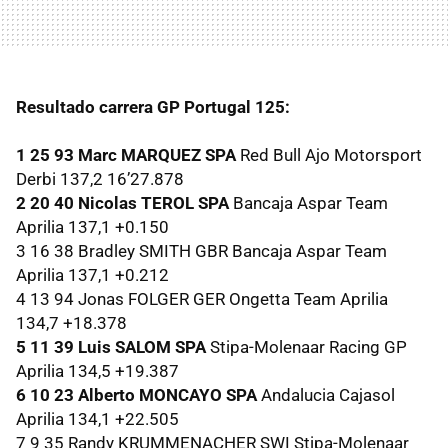
Resultado carrera GP Portugal 125:
1 25 93 Marc
MARQUEZ
SPA
Red Bull Ajo Motorsport
Derbi 137,2 16’27.878
2 20 40 Nicolas
TEROL
SPA
Bancaja Aspar Team
Aprilia 137,1 +0.150
3 16 38 Bradley
SMITH
GBR
Bancaja Aspar Team
Aprilia 137,1 +0.212
4 13 94 Jonas
FOLGER
GER
Ongetta Team Aprilia
134,7 +18.378
5 11 39 Luis
SALOM
SPA
Stipa-Molenaar Racing GP
Aprilia 134,5 +19.387
6 10 23 Alberto
MONCAYO
SPA
Andalucia Cajasol
Aprilia 134,1 +22.505
7 9 35 Randy
KRUMMENACHER
SWI
Stipa-Molenaar