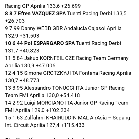
Racing GP Aprilia 133,6 +26.699
8 8 7 Efren
VAZQUEZ
SPA
Tuenti Racing Derbi 133,5
+26.703
9 7 99 Danny
WEBB
GBR
Andalucia Cajasol Aprilia
132,9 +31.503
10 6 44 Pol
ESPARGARO
SPA
Tuenti Racing Derbi
131,7 +40.823
11 5 84 Jakub
KORNFEIL
CZE
Racing Team Germany
Aprilia 130,9 +47.006
12 4 15 Simone
GROTZKYJ
ITA
Fontana Racing Aprilia
130,7 +48.773
13 3 95 Alessandro
TONUCCI
ITA
Junior GP Racing
Team
FMI
Aprilia 130,0 +54.418
14 2 92 Luigi
MORCIANO
ITA
Junior GP Racing Team
FMI
Aprilia 129,0 +1’02.234
15 1 63 Zulfahmi
KHAIRUDDIN
MAL
AirAsia – Sepang
Int. Circuit Aprilia 127,4 +1’15.433