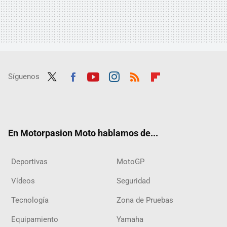
Síguenos
Twit
Fac
Yout
Inst
RSS
Flip
ter
ebo
ube
agra
boar
ok
m
d
En Motorpasion Moto hablamos de...
Deportivas
MotoGP
Vídeos
Seguridad
Tecnología
Zona de Pruebas
Equipamiento
Yamaha