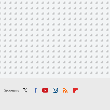
Síguenos
Twit
Fac
Yout
Inst
RSS
Flip
ter
ebo
ube
agra
boar