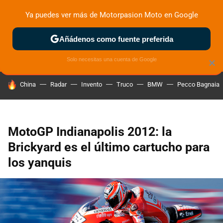
Ya puedes ver más de Motorpasion Moto en Google
ZONA DE PRUEBAS
DEPORTIVAS
MOTOS ELÉCTRICAS
Añádenos como fuente preferida
Solo necesitas una cuenta de Google
×
HOY SE HABLA DE
China
Radar
Invento
Truco
BMW
Pecco Bagnaia
MotoGP Indianapolis 2012: la
Brickyard es el último cartucho para
los yanquis