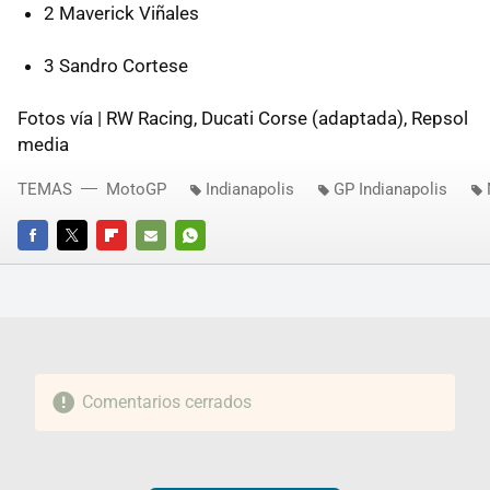
2 Maverick Viñales
3 Sandro Cortese
Fotos vía | RW Racing, Ducati Corse (adaptada), Repsol
media
TEMAS
MotoGP
Indianapolis
GP Indianapolis
FACEBOOK
TWITTER
FLIPBOARD
E-
WHATSAPP
MAIL
Comentarios cerrados