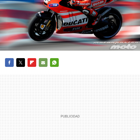
FACEBOOK
TWITTER
FLIPBOARD
E-
WHATSAPP
MAIL