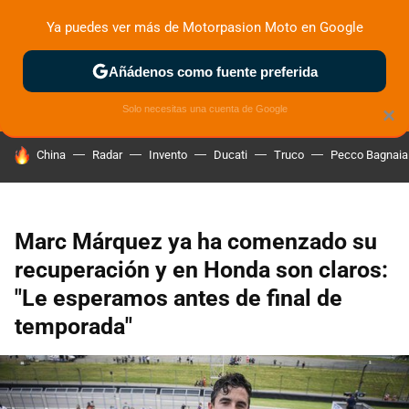
Ya puedes ver más de Motorpasion Moto en Google
ZONA DE PRUEBAS
DEPORTIVAS
MOTOS ELÉCTRICAS
Añádenos como fuente preferida
Solo necesitas una cuenta de Google
×
HOY SE HABLA DE
China
Radar
Invento
Ducati
Truco
Pecco Bagnaia
Marc Márquez ya ha comenzado su
recuperación y en Honda son claros:
"Le esperamos antes de final de
temporada"