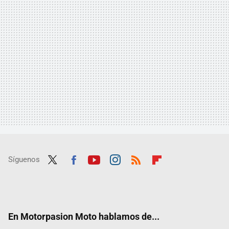
Síguenos
Twit
Fac
Yout
Inst
RSS
Flip
ter
ebo
ube
agra
boar
ok
m
d
En Motorpasion Moto hablamos de...