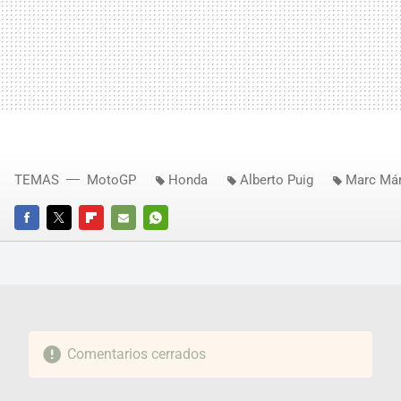
TEMAS
MotoGP
Honda
Alberto Puig
Marc Má
FACEBOOK
TWITTER
FLIPBOARD
E-
WHATSAPP
MAIL
Comentarios cerrados