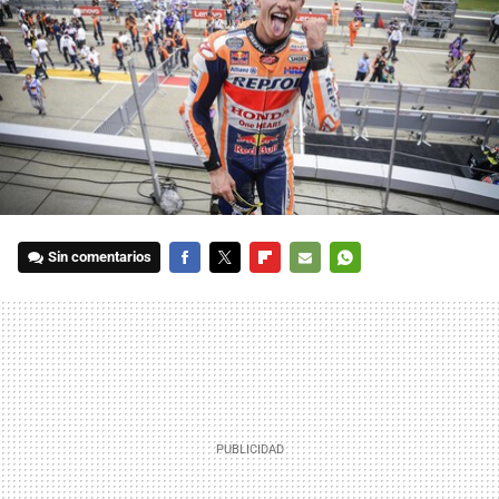
Sin comentarios
FACEBOOK
TWITTER
FLIPBOARD
E-
WHATSAPP
MAIL