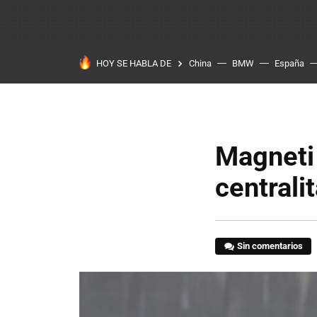
HOY SE HABLA DE
China
BMW
España
Magneti 
centrali
Sin comentarios