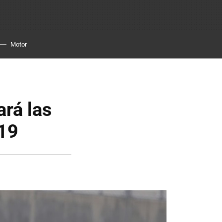
Motor
ará las
019