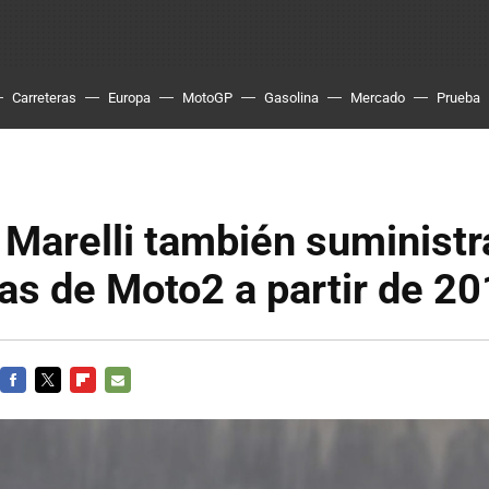
Carreteras
Europa
MotoGP
Gasolina
Mercado
Prueba
Marelli también suministr
tas de Moto2 a partir de 2
FACEBOOK
TWITTER
FLIPBOARD
E-
MAIL