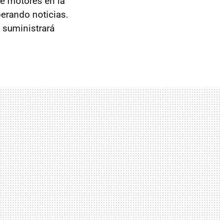
e motores en la
perando noticias.
 suministrará