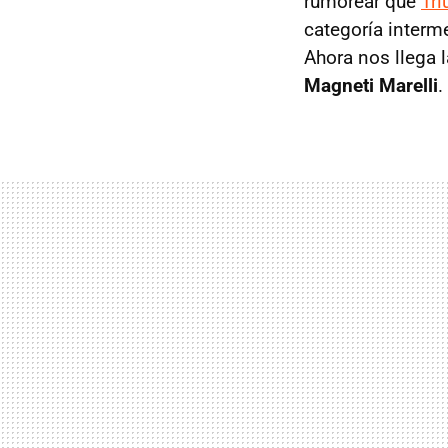
rumorear que
Tri
categoría interm
Ahora nos llega l
Magneti Marelli
.