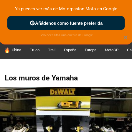
Ya puedes ver más de Motorpasion Moto en Google
ZONA DE PRUEBAS
DEPORTIVAS
MOTOS ELÉCTRICAS
Añádenos como fuente preferida
Solo necesitas una cuenta de Google
×
HOY SE HABLA DE
China
Truco
Trail
España
Europa
MotoGP
Ga
Los muros de Yamaha