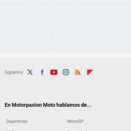
Síguenos
Twit
Fac
Yout
Inst
RSS
Flip
ter
ebo
ube
agra
boar
ok
m
d
En Motorpasion Moto hablamos de...
Deportivas
MotoGP