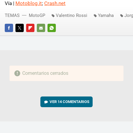
Vía |
Motoblog.it
;
Crash.net
TEMAS
MotoGP
Valentino Rossi
Yamaha
Jor
FACEBOOK
TWITTER
FLIPBOARD
E-
WHATSAPP
MAIL
Comentarios cerrados
VER
14 COMENTARIOS