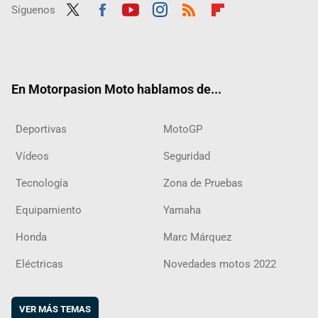
Síguenos
Twit
Fac
Yout
Inst
RSS
Flip
ter
ebo
ube
agra
boar
ok
m
d
En Motorpasion Moto hablamos de...
Deportivas
MotoGP
Vídeos
Seguridad
Tecnología
Zona de Pruebas
Equipamiento
Yamaha
Honda
Marc Márquez
Eléctricas
Novedades motos 2022
VER MÁS TEMAS