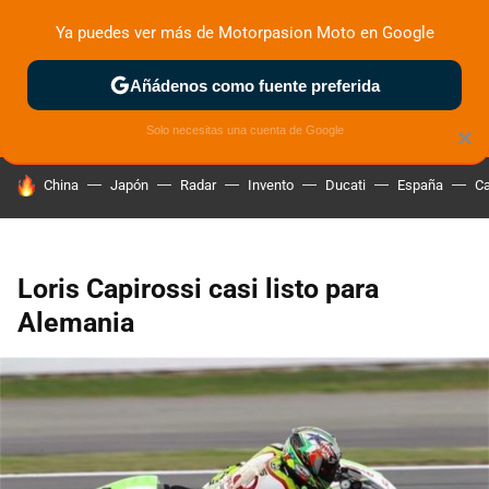
Ya puedes ver más de Motorpasion Moto en Google
ZONA DE PRUEBAS
DEPORTIVAS
MOTOS ELÉCTRICAS
Añádenos como fuente preferida
Solo necesitas una cuenta de Google
×
HOY SE HABLA DE
China
Japón
Radar
Invento
Ducati
España
Ca
Loris Capirossi casi listo para
Alemania