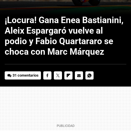
¡Locura! Gana Enea Bastianini,
Aleix Espargaró vuelve al
podio y Fabio Quartararo se
choca con Marc Márquez
31 comentarios
FACEBOOK
TWITTER
FLIPBOARD
E-
WHATSAPP
MAIL