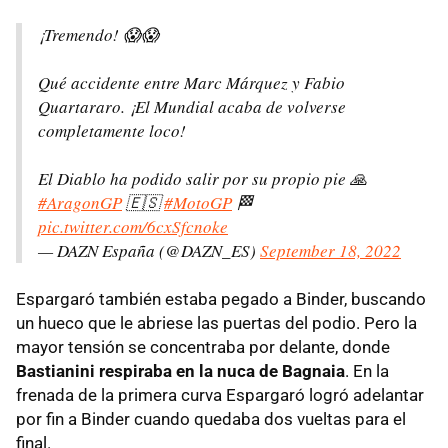
¡Tremendo! 😱😱
Qué accidente entre Marc Márquez y Fabio
Quartararo. ¡El Mundial acaba de volverse
completamente loco!
El Diablo ha podido salir por su propio pie 🙏
#AragonGP
🇪🇸
#MotoGP
🏁
pic.twitter.com/6cxSfcnoke
— DAZN España (@DAZN_ES)
September 18, 2022
Espargaró también estaba pegado a Binder, buscando
un hueco que le abriese las puertas del podio. Pero la
mayor tensión se concentraba por delante, donde
Bastianini respiraba en la nuca de Bagnaia
. En la
frenada de la primera curva Espargaró logró adelantar
por fin a Binder cuando quedaba dos vueltas para el
final.