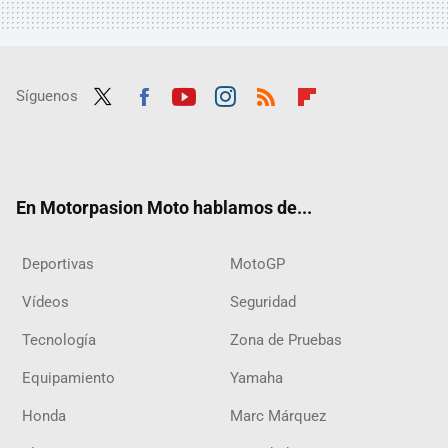
Síguenos
Twit
Fac
Yout
Inst
RSS
Flip
ter
ebo
ube
agra
boar
ok
m
d
En Motorpasion Moto hablamos de...
Deportivas
MotoGP
Vídeos
Seguridad
Tecnología
Zona de Pruebas
Equipamiento
Yamaha
Honda
Marc Márquez