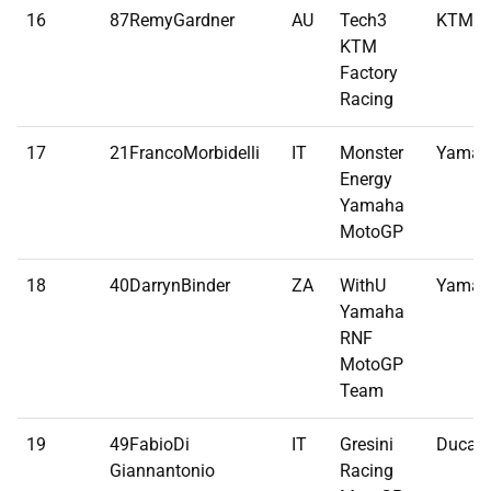
16
87RemyGardner
AU
Tech3
KTM
KTM
Factory
Racing
17
21FrancoMorbidelli
IT
Monster
Yamah
Energy
Yamaha
MotoGP
18
40DarrynBinder
ZA
WithU
Yamah
Yamaha
RNF
MotoGP
Team
19
49FabioDi
IT
Gresini
Ducati
Giannantonio
Racing