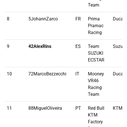
Team
8
5JohannZarco
FR
Prima
Ducati
Pramac
Racing
9
42AlexRins
ES
Team
Suzuki
SUZUKI
ECSTAR
10
72MarcoBezzecchi
IT
Mooney
Ducati
VR46
Racing
Team
11
88MiguelOliveira
PT
Red Bull
KTM
KTM
Factory