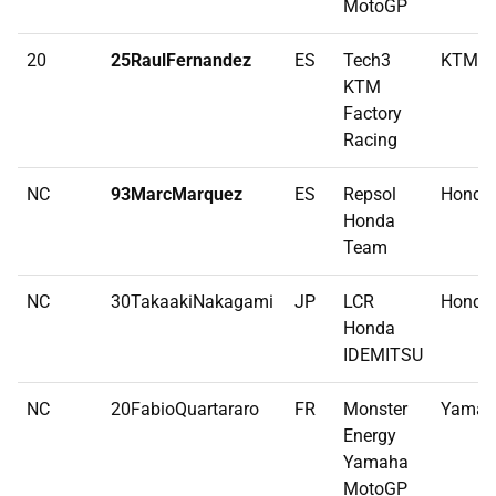
MotoGP
20
25RaulFernandez
ES
Tech3
KTM
KTM
Factory
Racing
NC
93MarcMarquez
ES
Repsol
Honda
Honda
Team
NC
30TakaakiNakagami
JP
LCR
Honda
Honda
IDEMITSU
NC
20FabioQuartararo
FR
Monster
Yamah
Energy
Yamaha
MotoGP