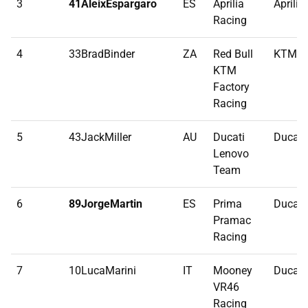
3
41AleixEspargaro
ES
Aprilia
Aprilia
Racing
4
33BradBinder
ZA
Red Bull
KTM
KTM
Factory
Racing
5
43JackMiller
AU
Ducati
Ducati
Lenovo
Team
6
89JorgeMartin
ES
Prima
Ducati
Pramac
Racing
7
10LucaMarini
IT
Mooney
Ducati
VR46
Racing