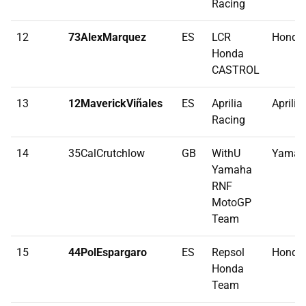
Racing
12
73AlexMarquez
ES
LCR
Honda
Honda
CASTROL
13
12MaverickViñales
ES
Aprilia
Aprilia
Racing
14
35CalCrutchlow
GB
WithU
Yamah
Yamaha
RNF
MotoGP
Team
15
44PolEspargaro
ES
Repsol
Honda
Honda
Team