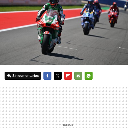
Sin comentarios
FACEBOOK
TWITTER
FLIPBOARD
E-
WHATSAPP
MAIL