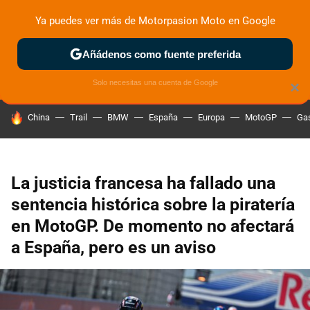
Ya puedes ver más de Motorpasion Moto en Google
ZONA DE PRUEBAS
DEPORTIVAS
MOTOS ELÉCTRICAS
Añádenos como fuente preferida
Solo necesitas una cuenta de Google
×
HOY SE HABLA DE
China
Trail
BMW
España
Europa
MotoGP
Gas
La justicia francesa ha fallado una
sentencia histórica sobre la piratería
en MotoGP. De momento no afectará
a España, pero es un aviso