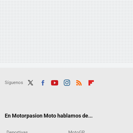
Síguenos
Twit
Fac
Yout
Inst
RSS
Flip
ter
ebo
ube
agra
boar
ok
m
d
En Motorpasion Moto hablamos de...
Deportivas
MotoGP