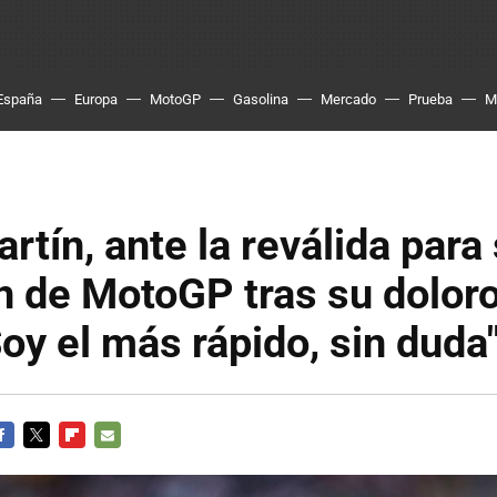
España
Europa
MotoGP
Gasolina
Mercado
Prueba
M
rtín, ante la reválida para
 de MotoGP tras su dolor
Soy el más rápido, sin duda
ACEBOOK
TWITTER
FLIPBOARD
E-
MAIL