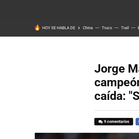
HOY SE HABLA DE
China
Truco
Trail
Jorge Ma
campeón
caída: "
9 comentarios
F