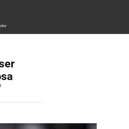
otor
 ser
osa
"