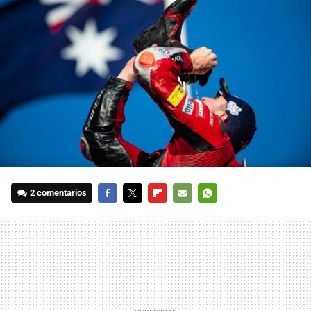
2 comentarios
FACEBOOK
TWITTER
FLIPBOARD
E-
WHATSAPP
MAIL