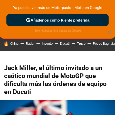
Ya puedes ver más de Motorpasion Moto en Google
ZONA DE PRUEBAS
DEPORTIVAS
MOTOS ELÉCTRICAS
Añádenos como fuente preferida
Solo necesitas una cuenta de Google
×
HOY SE HABLA DE
China
Radar
Invento
Ducati
Truco
Pecco Bagnaia
Jack Miller, el último invitado a un
caótico mundial de MotoGP que
dificulta más las órdenes de equipo
en Ducati