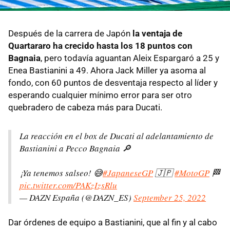
Después de la carrera de Japón
la ventaja de
Quartararo ha crecido hasta los 18 puntos con
Bagnaia
, pero todavía aguantan Aleix Espargaró a 25 y
Enea Bastianini a 49. Ahora Jack Miller ya asoma al
fondo, con 60 puntos de desventaja respecto al líder y
esperando cualquier mínimo error para ser otro
quebradero de cabeza más para Ducati.
La reacción en el box de Ducati al adelantamiento de
Bastianini a Pecco Bagnaia 🔎
¡Ya tenemos salseo! 😅
#JapaneseGP
🇯🇵
#MotoGP
🏁
pic.twitter.com/PAKzIzsRlu
— DAZN España (@DAZN_ES)
September 25, 2022
Dar órdenes de equipo a Bastianini, que al fin y al cabo