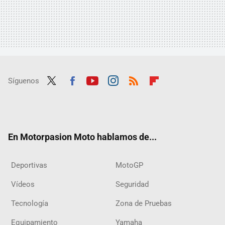
Síguenos
Twit
Fac
Yout
Inst
RSS
Flip
ter
ebo
ube
agra
boar
ok
m
d
En Motorpasion Moto hablamos de...
Deportivas
MotoGP
Vídeos
Seguridad
Tecnología
Zona de Pruebas
Equipamiento
Yamaha