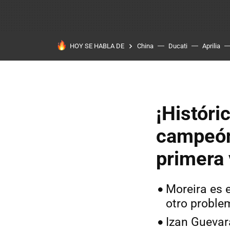
HOY SE HABLA DE
China
Ducati
Aprilia
¡Históri
campeón
primera 
Moreira es 
otro proble
Izan Guevar