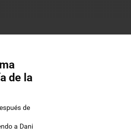
ama
a de la
después de
endo a Dani