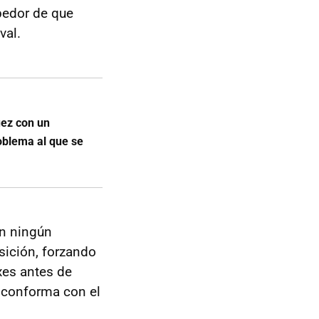
bedor de que
val.
uez con un
oblema al que se
n ningún
sición, forzando
xes antes de
 conforma con el