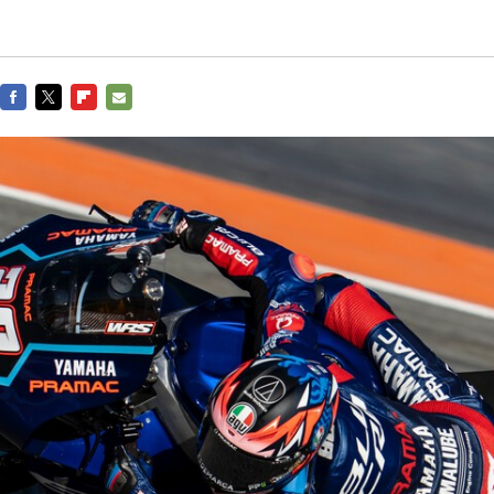
FACEBOOK
TWITTER
FLIPBOARD
E-
MAIL