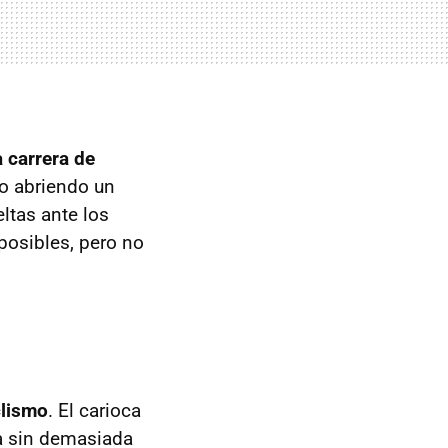
 carrera de
pio abriendo un
ltas ante los
posibles, pero no
clismo
. El carioca
a sin demasiada