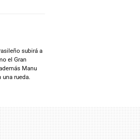
brasileño subirá a
mo el Gran
ue además Manu
n una rueda.