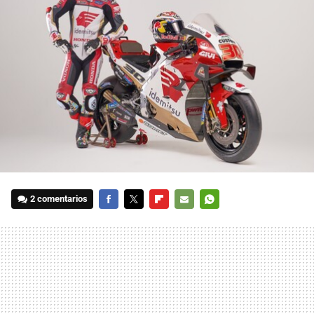
2 comentarios
FACEBOOK
TWITTER
FLIPBOARD
E-
WHATSAPP
MAIL