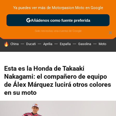
Ya puedes ver más de Motorpasion Moto en Google
ZONA DE PRUEBAS
DEPORTIVAS
MOTOS ELÉCTRICAS
Añádenos como fuente preferida
Solo necesitas una cuenta de Google
×
HOY SE HABLA DE
China
Ducati
Aprilia
España
Gasolina
Moto
Esta es la Honda de Takaaki
Nakagami: el compañero de equipo
de Álex Márquez lucirá otros colores
en su moto