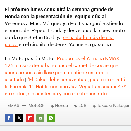
El próximo lunes concluirá la semana grande de
Honda con la presentación del equipo oficial
.
Veremos a Marc Márquez y a Pol Espargaró vistiendo
el mono del Repsol Honda y desvelando la nueva moto
con la que Stefan Bradl ya
se ha dado más de una
paliza
en el circuito de Jerez. Ya huele a gasolina.
En Motorpasión Moto |
Probamos el Yamaha NMAX
125: un scooter urbano para el carnet de coche que
ahora arranca sin llave pero mantiene un precio
ajustado
|
"El Dakar debe ser aventura, para correr está
la Fórmula 1": Hablamos con Javi Vega tras acabar 47º
en motos, sin asistencia y con el esternón roto
TEMAS
MotoGP
Honda
LCR
Takaaki Nakagam
FACEBOOK
TWITTER
FLIPBOARD
E-
WHATSAPP