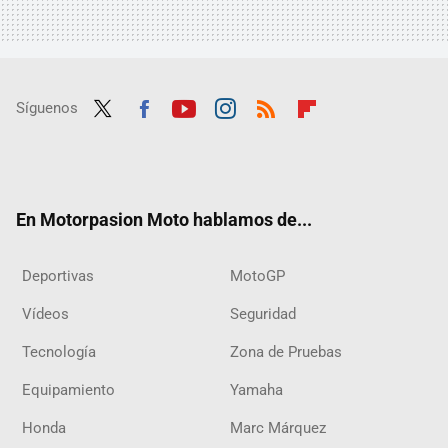
Síguenos
Twit
Fac
Yout
Inst
RSS
Flip
ter
ebo
ube
agra
boar
ok
m
d
En Motorpasion Moto hablamos de...
Deportivas
MotoGP
Vídeos
Seguridad
Tecnología
Zona de Pruebas
Equipamiento
Yamaha
Honda
Marc Márquez